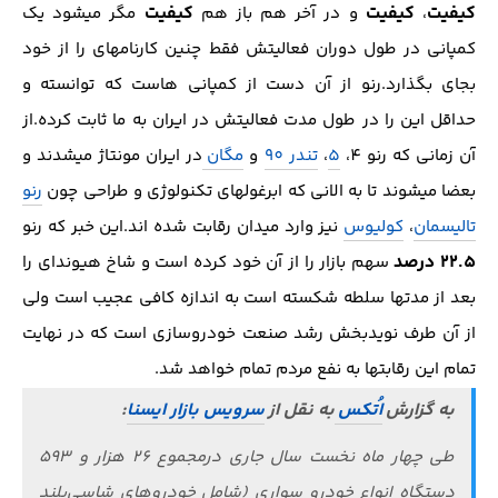
کیفیت
کیفیت
کیفیت
،
و در آخر هم باز هم
مگر میشود یک
کمپانی در طول دوران فعالیتش فقط چنین کارنامه‎ای را از خود
بجای بگذارد.رنو از آن دست از کمپانی هاست که توانسته و
حداقل این را در طول مدت فعالیتش در ایران به ما ثابت کرده.از
آن زمانی که رنو 4،
5
،
تندر 90
و
مگان
در ایران مونتاژ میشدند و
بعضا میشوند تا به الانی که ابرغول‎های تکنولوژی و طراحی چون
رنو
تالیسمان
،
کولیوس
نیز وارد میدان رقابت شده اند.این خبر که رنو
22.5 درصد
سهم بازار را از آن خود کرده است و شاخ هیوندای را
بعد از مدتها سلطه شکسته است به اندازه کافی عجیب است ولی
از آن طرف نویدبخش رشد صنعت خودروسازی است که در نهایت
تمام این رقابت‎ها به نفع مردم تمام خواهد شد.
به گزارش
اُتکس
به نقل از
سرویس بازار ایسنا
:
طی چهار ماه نخست سال جاری درمجموع ۲۶ هزار و ۵۹۳
دستگاه انواع خودرو سواری (شامل خودروهای شاسی‌بلند