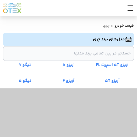
قیمت خودرو
چری
مدل‌های برند چری
آریزو 5T اسپرت FL
آریزو 5
تیگو 7
آریزو 5T
آریزو 6
تیگو 5