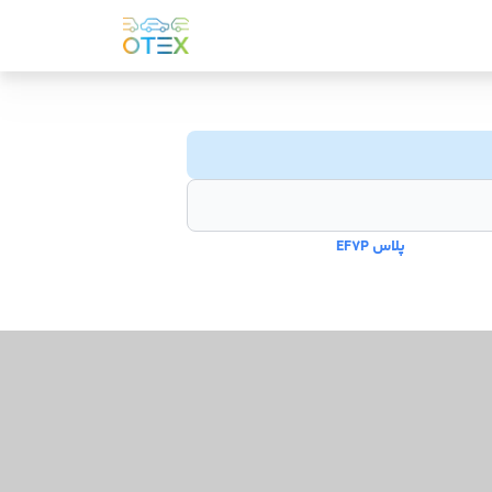
پلاس EF7P