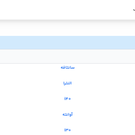
سانتافه
النترا
i40
آوانته
i30