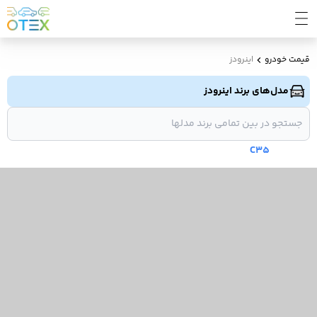
قیمت خودرو
اینرودز
مدل‌های برند اینرودز
C35