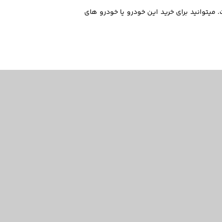
300 مدل 2017 در ۱۴۰۴/۱۱/۲۷ در بازار به صورت میانگین 12,050,000,000 تومان است. میتوانید برای خرید این خودرو یا خودرو های