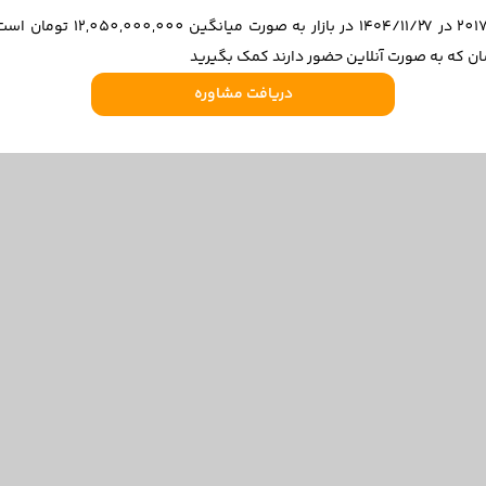
قیمت لکسوس NX هیبرید h fsport
ن که به صورت آنلاین حضور دارند کمک بگیرید
دریافت مشاوره