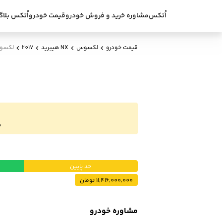
اُتکس
مشاوره خرید و فروش خودرو
قیمت خودرو
اُتکس بلاگ
قیمت خودرو
لکسوس
NX هیبرید
2017
لکسوس NX هیبرید fsport
ب
حد پایین
11,416,000,000 تومان
مشاوره خودرو