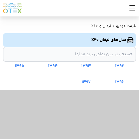
قیمت خودرو
لیفان
X60
مدل‌های لیفان X60
1395
1394
1393
1392
1397
1396