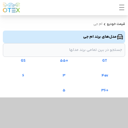
قیمت خودرو
ام جی
مدل‌های برند ام جی
GS
550
GT
6
3
4ev
5
360