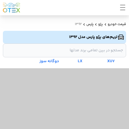
قیمت خودرو
پژو
پارس
1392
تریم‌های پژو پارس مدل 1392
XU7
LX
دوگانه سوز