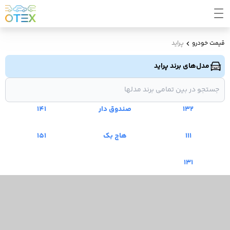
قیمت خودرو
پراید
مدل‌های برند پراید
132
صندوق دار
141
111
هاچ بک
151
131