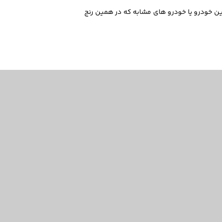
انگین 1,290,000,000 تومان است. میتوانید برای خرید این خودرو یا خودرو های مشابه که در همین رنج