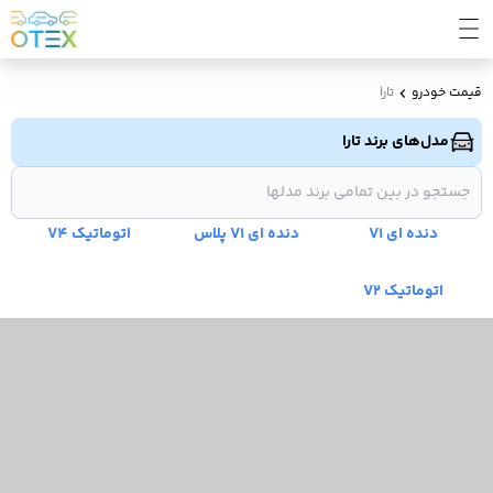
قیمت خودرو
تارا
مدل‌های برند تارا
دنده ای V1
دنده ای V1 پلاس
اتوماتیک V4
اتوماتیک V2