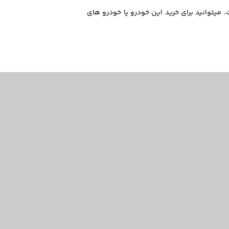
م ادیشن مدل 2025 در ۱۴۰۴/۱۱/۲۶ در بازار به صورت میانگین 8,851,000,000 تومان است. میتوانید برای خرید این خودرو یا خودرو های