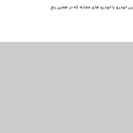
ن 6,807,000,000 تومان است. میتوانید برای خرید این خودرو یا خودرو های مشابه که در همین رنج