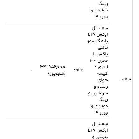
رینگ
فولادی و
یورو 4
سمند ال
ایکس EF7
پایه گازسوز
مالتی
پلکس با
مخزن 100
لیتری و
341,952,000
-
29116
کیسه
(شهریور)
سمند
هوای
راننده و
سرنشین و
رینگ
فولادی و
یورو 4
سمند ال
ایکس EF7
بنزینی و