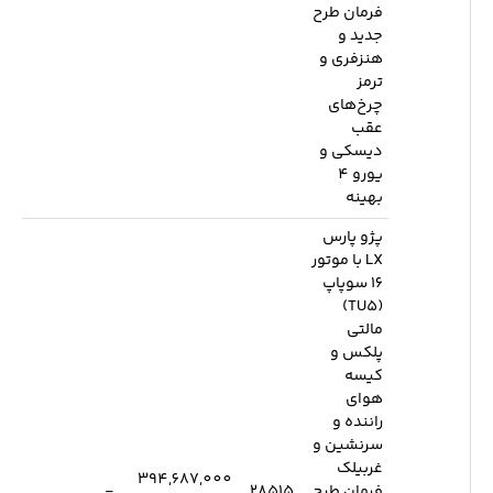
فرمان طرح
جدید و
هنزفری و
ترمز
چرخ‌های
عقب
دیسکی و
یورو 4
بهینه
پژو پارس
LX با موتور
16 سوپاپ
(TU5)
مالتی
پلکس و
کیسه
هوای
راننده و
سرنشین و
غربیلک
394,687,000
فرمان طرح
28515
-