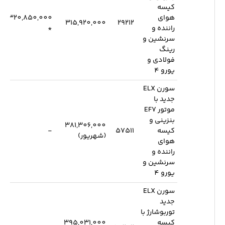
کیسه
هوای
320,850,000
315,920,000
29212
راننده و
*
سرنشین و
رینگ
فولادی و
یورو 4
سورن ELX
جدید با
موتور EF7
بنزینی و
381,306,000
کیسه
57511
-
(شهریور)
هوای
راننده و
سرنشین و
یورو 4
سورن ELX
جدید
توربوشارژ با
کیسه
395,031,000