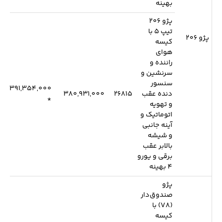
بهینه
پژو 206
تیپ 5 با
پژو 206
کیسه
هوای
راننده و
سرنشین و
سنسور
391,354,000
دنده عقب
26815
380,931,000
*
و تهویه
اتوماتیک و
آینه جانبی
و شیشه
بالابر عقب
برقی و یورو
4 بهینه
پژو
صندوق‌دار
(V8) با
کیسه