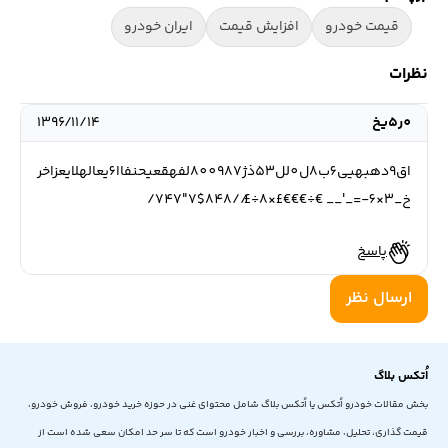
قیمت خودرو
افزایش قیمت
ایران خودرو
نظرات
0ر5یخ
۱۳۹۶/۱۱/۱۴
اق9دهبهیی6ب8ل0لل53ذژ800987لفهقعیحنفاا6یعالهلایعزاخر
خ_3×6-=_'__ €÷€€€£×8÷£//848$7"747/
پاسخ
ارسال نظر
اُتکس بلاگ
بخش مقالات خودرو اُتکس یا اُتکس بلاگ شامل محتوای غنی در حوزه خرید خودرو، فروش خودرو،
قیمت گذاری، تحلیل، مشاوره، بررسی و اخبار خودرو است که تا سر حد امکان سعی شده است از