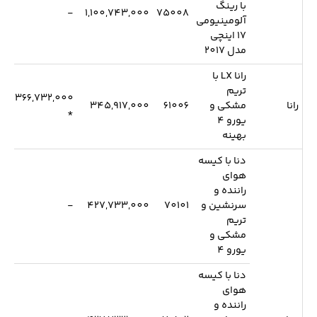
با رینگ
-
1,100,743,000
75008
آلومینیومی
17 اینچی
مدل 2017
رانا LX با
تریم
366,732,000
رانا
مشکی و
61006
345,917,000
*
یورو 4
بهینه
دنا با کیسه
هوای
راننده و
سرنشین و
70101
427,733,000
-
تریم
مشکی و
یورو 4
دنا با کیسه
هوای
راننده و