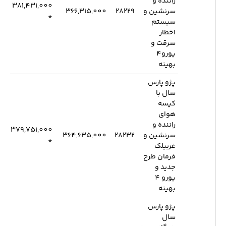
راننده و
381,431,000
سرنشین و
28229
366,315,000
*
سیستم
اخطار
سرقت و
یورو4
بهینه
پژو پارس
سال با
کیسه
هوای
راننده و
379,751,000
سرنشین و
28232
364,635,000
*
غربیلک
فرمان طرح
جدید و
یورو 4
بهینه
پژو پارس
سال