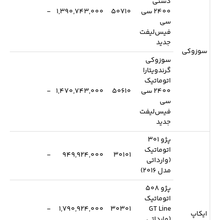
دستی
2400 سی
50710
1,390,743,000
-
سی
فیس‌لیفت
جدید
سوزوکی
سوزوکی
گرندویتارا
اتوماتیک
2400 سی
50610
1,470,743,000
-
سی
فیس‌لیفت
جدید
پژو 301
اتوماتیک
-
949,924,000
30101
(وارداتی
مدل 2016)
پژو 508
اتوماتیک
-
1,790,924,000
30301
GT Line
ایکاپ
(وارداتی