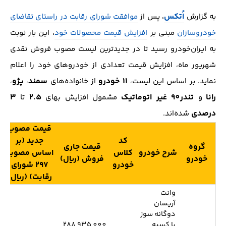
اُتکس
به گزارش
، پس از
موافقت شورای رقابت در راستای تقاضای
خودروسازان
مبنی بر
افزایش قیمت محصولات خود
، این بار نوبت
به ایران‌خودرو رسید تا در جدید‌ترین لیست مصوب فروش نقدی
شهریور ماه، افزایش قیمت تعدادی از خودرو‌های خود را اعلام
11 خودرو
سمند
پژو
نماید. بر اساس این لیست،
از خانواده‌های
،
،
رانا
تندر90 غیر اتوماتیک
2.5
3
و
مشمول افزایش بهای
تا
درصدی
شده‌اند.
قیمت مصوب
کد
جدید (بر
گروه
قیمت جاری
شرح خودرو
کلاس
اساس مصوبه
خودرو
فروش (ریال)
خودرو
297 شورای
رقابت) (ریال)
وانت
آریسان
دوگانه سوز
با کسیه
288,935,000