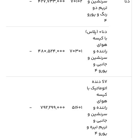
دنا
سرنشین و
70102
427,733,000
-
تریم دو
رنگ و یورو
4
دنا+ (پلاس)
با کیسه
هوای
راننده و
70301
480,524,000
-
سرنشین و
جانبی و
یورو 4
S7 دنده
اتوماتیک با
کیسه
هوای
راننده و
51601
792,299,000
-
سرنشین و
جانبی و
تریم تیره و
یورو 4