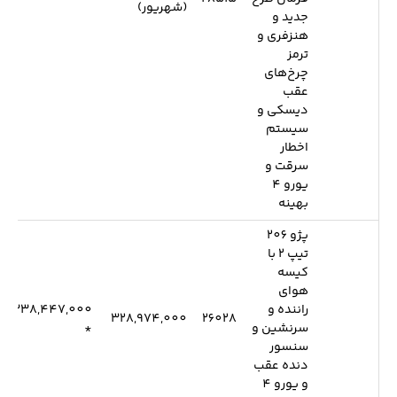
(شهریور)
جدید و
هنزفری و
ترمز
چرخ‌های
عقب
دیسکی و
سیستم
اخطار
سرقت و
یورو 4
بهینه
پژو 206
تیپ 2 با
کیسه
هوای
راننده و
338,447,000
328,974,000
26028
سرنشین و
*
سنسور
دنده عقب
و یورو 4