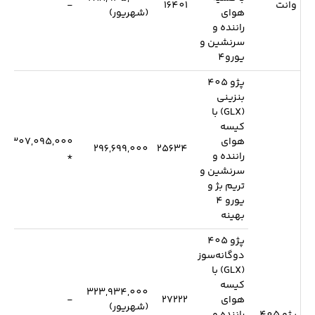
وانت
16401
-
هوای
(شهریور)
راننده و
سرنشین و
یورو4
پژو 405
بنزینی
(GLX) با
کیسه
هوای
307,095,000
296,699,000
25634
راننده و
*
سرنشین و
تریم بژ و
یورو 4
بهینه
پژو 405
دوگانه‌سوز
(GLX) با
کیسه
323,934,000
هوای
27222
-
(شهریور)