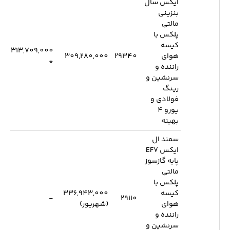
ایکس سال
بنزینی
مالتی
پلکس با
کیسه
313,709,000
هوای
29340
309,280,000
*
راننده و
سرنشین و
رینگ
فولادی و
یورو 4
بهینه
سمند ال
ایکس EF7
پایه گازسوز
مالتی
پلکس با
کیسه
336,943,000
-
29110
هوای
(شهریور)
راننده و
سرنشین و