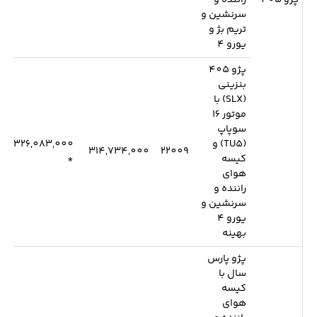
پژو 405
راننده و
سرنشین و
تریم بژ و
یورو 4
پژو 405
بنزینی
(SLX) با
موتور 16
سوپاپ
(TU5) و
326,083,000
314,734,000
22009
کیسه
*
هوای
راننده و
سرنشین و
یورو 4
بهینه
پژو پارس
سال با
کیسه
هوای