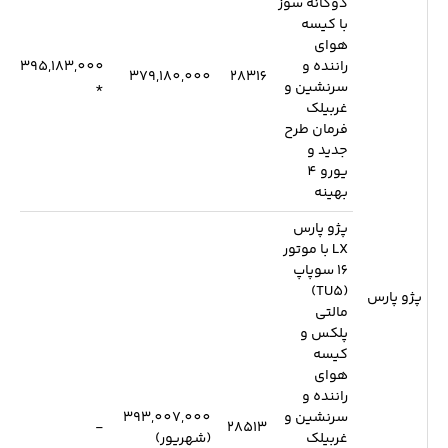
دوگانه سوز
با کیسه
هوای
راننده و
395,183,000
379,180,000
28316
سرنشین و
*
غربیلک
فرمان طرح
جدید و
یورو 4
بهینه
پژو پارس
LX با موتور
16 سوپاپ
(TU5)
پژو پارس
مالتی
پلکس و
کیسه
هوای
راننده و
سرنشین و
393,007,000
-
28513
غربیلک
(شهریور)