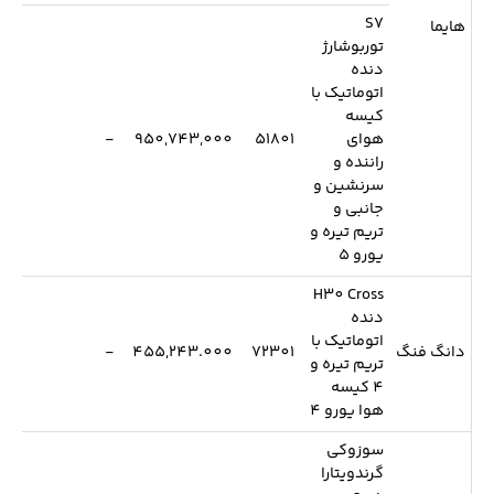
S7
هایما
توربوشارژ
دنده
اتوماتیک با
کیسه
هوای
51801
950,743,000
-
راننده و
سرنشین و
جانبی و
تریم تیره و
یورو 5
H30 Cross
دنده
اتوماتیک با
دانگ فنگ
72301
455,243.000
-
تریم تیره و
4 کیسه
هوا یورو 4
سوزوکی
گرندویتارا