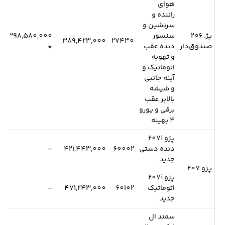
هوای
راننده و
سرنشین و
پژ. 206
سنسور
398,580,000
389,423,000
27430
صندوق‌دار
دنده عقب
*
و تهویه
اتوماتیک و
آینه جانبی
و شیشه
بالابر عقب
برقی و یورو
4 بهینه
پژو 207i
دنده دستی
60002
421,443,000
-
جدید
پژو 207
پژو 207i
اتوماتیک
60102
471,243,000
-
جدید
سمند ال