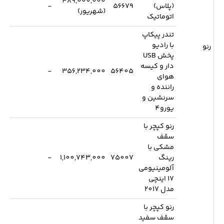
489,000,000
(پلاس)
56679
-
(شهریور)
اتوماتیک
تندر پیکاپ
با رادیو
رنو
پخش USB
دار و کیسه
-
356,234,000
56405
هوای
راننده و
سرنشین و
یورو4
رنو کپچر با
سقف
مشکی با
رینگ
75007
1,100,743,000
-
آلومینیومی
17 اینچی
مدل 2017
رنو کپچر با
سقف سفید