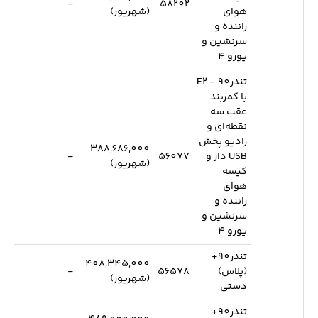
-
58202
هوای
(شهریور)
راننده و
سرنشین و
یورو 4
تندر90 - E2
با کمربند
عقب سه
نقطه‌ای و
رادیو پخش
388,686,000
USB دار و
56077
-
(شهریور)
کیسه
هوای
راننده و
سرنشین و
یورو 4
تندر90+
408,345,000
(پلاس)
56578
-
(شهریور)
دستی
تندر90+