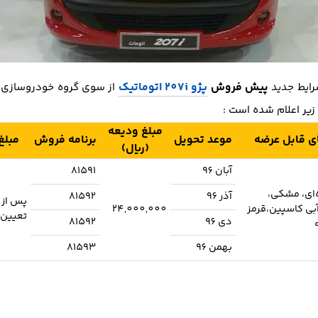
پیش فروش
پژو 207i اتوماتیک
رایط جدید
مبلغ ودیعه
ی قابل عرضه
موعد تحویل
برنامه فروش
مبلغ
(ریال)
آبان 96
81591
‌ای، مشکی،
آذر 96
81592
پس از 
بی کاسپین،قرمز
24,000,000
تعیین 
دی 96
81592
بهمن 96
81593