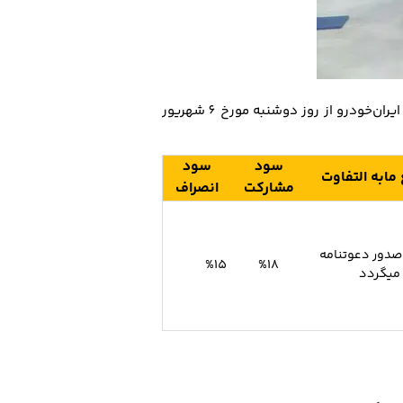
از سوی گروه خودروسازی ایران‌خودرو از روز دوشنبه مورخ 6 شهریور
سود
سود
 مابه التفاوت
مشارکت
انصراف
صدور دعوتنامه
%15
%18
میگردد