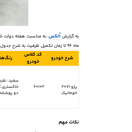
اُتکس
به گزارش
، به مناسبت هفته دولت ش
ماه 96 تا زمان تکمیل ظرفیت به شرح جدول زیر اعلام شده‌ است :
کد کلاس
شرح خودرو
رنگ‌ها
خودرو
سفید، نقره
پژو 207i
60102
خاکستری،آ
اتوماتیک
دو پوششه
نکات مهم