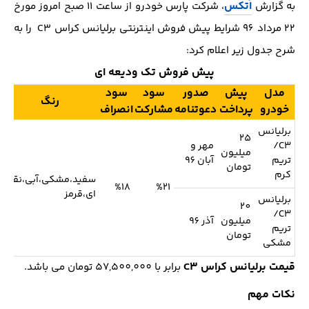
اُتکس
به گزارش
، شرکت پارس خودرو از ساعت 11 صبح امروز مورخ
22 مرداد 96 شرایط پیش فروش اینترنتی برلیانس کراس C3 را به
شرح جدول زیر اعلام کرد:
پیش فروش تک ودیعه ای
مدل
پیش
صدور
سود
سود
رنگ
خودرو
پرداخت
دعوتنامه
مشارکت
انصراف
برلیانس
25
C3/
مهر و
میلیون
تریم
آبان 96
تومان
کرم
سفید،مشکی،آبی،نقره
%18
%21
ای،قرمز
برلیانس
20
C3/
میلیون
آذر 96
تریم
تومان
مشکی
قیمت برلیانس کراس C3
برابر با 57,500,000 تومان می باشد.
نکات مهم