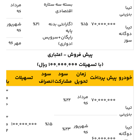
بسته سه ستاره
مرداد
تیبا
اقتصادی
96
بنزینی
70,000,000
%15
(گارانتی بدنه
%21
شهریور
11
تیبا
پایه
96
دوگانه
رایگان+سرویس
سوز
مهر 96
ادواری)
پیش فروش - اعتباری
(با تسهیلات 100,000,000 ریال)
زمان
سود
سود
نح
خودرو
پیش پرداخت
تسهیلات
تحویل
مشارکت
انصراف
بازپر
مرداد
ماهه
%22
70,000,000
96
0%
تیبا
بنزینی
%15
100,000,000
ماهه
شهریور
تیبا
%23
12%
96
دوگانه
60,000,000