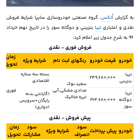
به گزارش
اُتکس
، گروه صنعتی خودروسازی سایپا شرایط فروش
نقدی و اعتباری
تیبا
بنزینی و دوگانه سوز را در تاریخ نهم خرداد
96 به شرح جدول زیر اعلام کرد:
فروش فوری - نقدی
زمان
خودرو
قیمت خودرو
رنگهای ثبت نام
شرایط ویژه
تحویل
بسته سه ستاره
تیبا
249,680,000
اقتصادی
بنزینی
سفید،نوک
مدادی،مشکی،آبی
فوری
1
تیبا
(گارانتی بدنه
تیره متالیک
دوگانه
264,680,000
رایگان+سرویس
سوز
ادواری)
پیش فروش - نقدی
سود
سود
زمان
خودرو
پیش پرداخت
شرایط ویژه
اط
انصراف
مشارکت
تحویل