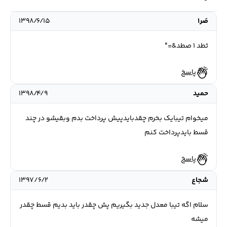
صَر1
۱۳۹۸/۶/۱۵
ثطد ۱ صطد&="
پاسخ
حمید
۱۳۹۸/۴/۹
میخوام تیبایک بخرم چقدبایدپیش پرداخت بدم وبقیشو در چند
قسط بایدپرداخت کنم
پاسخ
شجاع
۱۳۹۷/۶/۲
سلام اگه تیبا معدل جدید بگیریم پش چقدر باید بدیم قسط چقدر
میشه