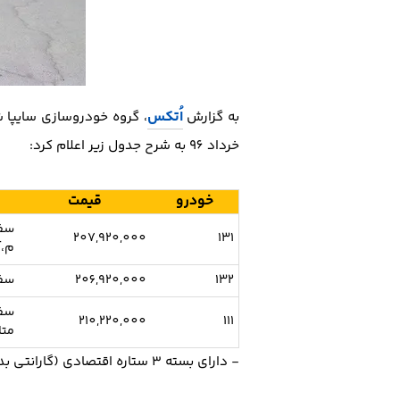
اُتکس
به گزارش
خرداد 96 به شرح جدول زیر اعلام کرد:
خودرو
قیمت
سفی
207,920,000
131
م،آ
132
206,920,000
سفی
سفی
210,220,000
111
متا
- دارای بسته 3 ستاره اقتصادی (گارانتی بدنه رایگان + سرویس ادواری) می باشد که وجه سرویس ادواری به قیمت خودرو اضافه می گردد.