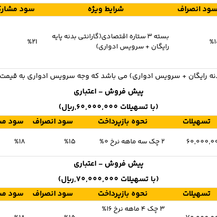
ود انصراف
شرایط ویژه
سود مشار
بسته 3 ستاره اقتصادی(گارانتی بدنه پایه
%21
%1
رایگان + سرویس ادواری)
پیش فروش - اعتباری
(با تسهیلات 60,000,000,ریال)
تسهیلات
نحوه بازپرداخت
سود انصراف
سود مش
60,000,0
2 چک سه ماهه نرخ 0%
%15
%18
پیش فروش - اعتباری
(با تسهیلات 70,000,000,ریال)
تسهیلات
نحوه بازپرداخت
سود انصراف
سود مش
3 چک 4 ماهه نرخ 16%