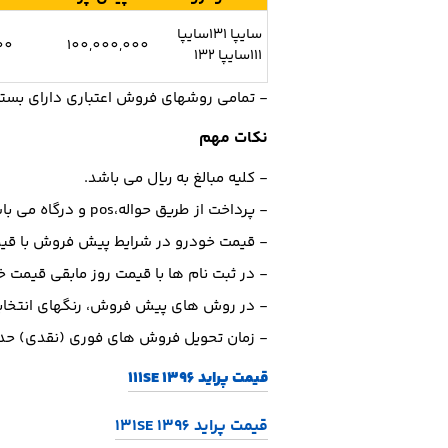
سایپا 131سایپا
00
100,000,000
111سایپا 132
- تمامی روشهای فروش اعتباری دارای بسته 3 ستاره پایه(گارانتی بدنه پایه + سرویس ادواری) می باشد که وجه آن به قیمت خودرو اضافه می 
نکات مهم
- کلیه مبالغ به ریال می باشد.
- ﭘﺮداﺧﺖ از طریق حواله،pos و درﮔﺎه ﻣﯽ باشد.
- ﻗﯿﻤﺖ ﺧﻮدرو در ﺷﺮاﯾﻂ ﭘﯿﺶ ﻓﺮوش ﺑﺎ ﻗﯿ
- در ﺛﺒﺖ ﻧﺎم ﻫﺎ ﺑﺎ ﻗﯿﻤﺖ روز ﻣﺎﺑﻘﯽ ﻗﯿﻤ
- در روش ﻫﺎي ﭘﯿﺶ ﻓﺮوش، رﻧﮕﻬﺎي اﻧﺘﺨﺎﺑﯽ 
- زﻣﺎن ﺗﺤﻮﯾﻞ ﻓﺮوش ﻫﺎي ﻓﻮري (ﻧﻘﺪي) ﺣﺪاﮐﺜﺮ 30 روزه ﻣﯽ 
قیمت پراید 111SE 1396
قیمت پراید 131SE 1396