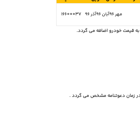
مهر 96آبان 96آذر 96
16600037
در زﻣﺎن دﻋﻮﺗﻨﺎﻣﻪ ﻣﺸﺨﺺ ﻣﯽ ﮔﺮدد .