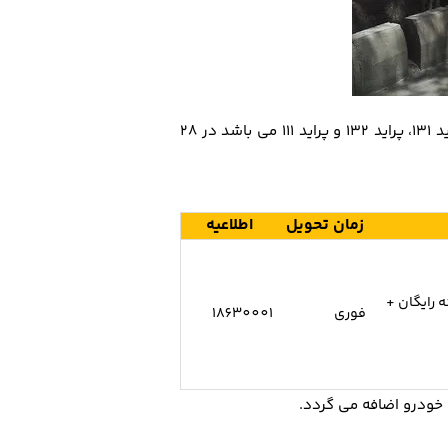
، گروه خودروسازی سایپا شرايط فروش نقدي و اعتباري محصولات گروه X100 خود را که شامل پراید 131، پراید 132 و پراید 111 می باشد در 28
زمان تحویل
اطلاعیه
نه رایگان +
فوری
18630001