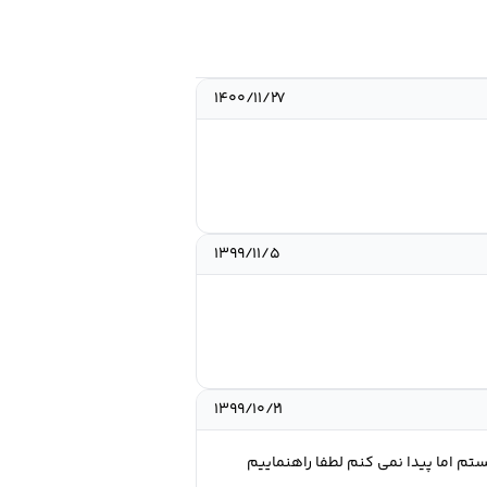
۱۴۰۰/۱۱/۲۷
۱۳۹۹/۱۱/۵
۱۳۹۹/۱۰/۲۱
از شهرستان اهر مزاهم می شوم دنبال پراید۱۳۱ مدل ۸۶تا۸۸ سفید یا نقره ای ۲کانه تمام تخفیف با قیمت ۵۰ هستم اما پیدا نمی کنم لطفا راهنماییم