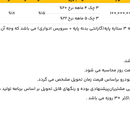
3 چک 4 ماهه نرخ 20%
%18
%15
100,000,0
3 چک 5 ماهه نرخ 22%
گردد.
ﻤﺖ روز ﻣﺤﺎﺳﺒﻪ ﻣﯽ ﺷﻮد.
ﺖ ﺧﻮدرو ﺑﺮاﺳﺎس ﻗﯿﻤﺖ زﻣﺎن ﺗﺤﻮﯾﻞ ﻣﺸﺨﺺ ﻣﯽ ﮔﺮدد.
ﻣﺸﺘﺮﯾﺎنﭘﯿﺸﻨﻬﺎدي ﺑﻮده و رﻧﮕﻬﺎي ﻗﺎﺑﻞ ﺗﺤﻮﯾﻞ ﺑﺮ اﺳﺎس ﺑﺮﻧﺎﻣﻪ ﺗﻮﻟﯿﺪ 
ﺑﺎﺷﺪ .