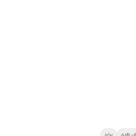
ش نقدی
پراید