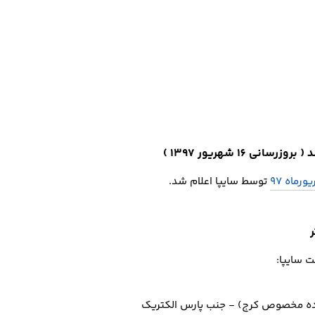
 16 شهریور 1397 )
ماه 97
توسط سایپا اعلام شد.
 سایپا: