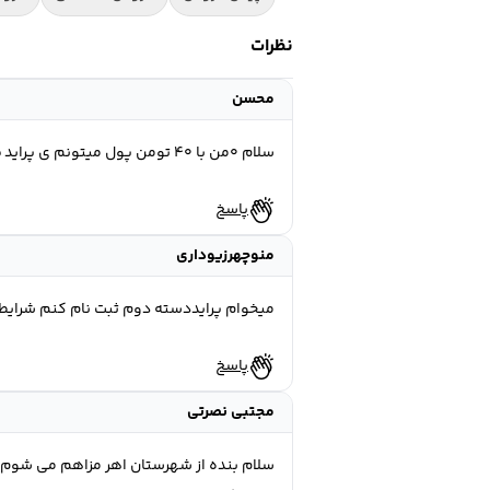
نظرات
محسن
سلام ۰من با ۴۰ تومن پول میتونم ی پراید ۹۵ بردارم البته بقیشو ماهانه ۲ تومن بدم
پاسخ
منوچهرزیوداری
میخوام پرایددسته دوم ثبت نام کنم شرای
پاسخ
مجتبی نصرتی