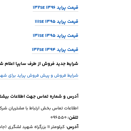
قیمت پراید 132SE 1396
قیمت پراید 111SE 1395
قیمت پراید 131SE 1395
قیمت پراید 132SE 1394
شرایط جدید فروش از طرف سایپا اعلام شد ( بروزرسانی
شرایط فروش و پیش فروش پراید برای شهریور
آدرس و شماره تماس جهت اطلاعات بیشتر
اطلاعات تماس بخش ارتباط با مشتریان شرکت
تلفن
:
096550
آدرس
: كيلومتر 11 بزرگراه شهيد لشگري (جاده مخصوص كرج) - جنب پارس الكتريك