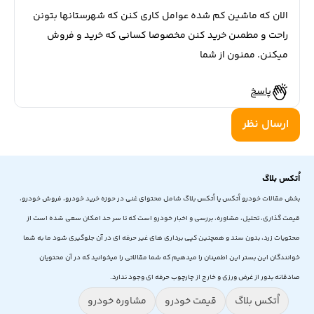
الان كه ماشين كم شده عوامل كاري كنن كه شهرستانها بتونن
راحت و مطمىن خريد كنن مخصوصا كساني كه خريد و فروش
ميكنن. ممنون از شما
پاسخ
ارسال نظر
اُتکس بلاگ
بخش مقالات خودرو اُتکس یا اُتکس بلاگ شامل محتوای غنی در حوزه خرید خودرو، فروش خودرو،
قیمت گذاری، تحلیل، مشاوره، بررسی و اخبار خودرو است که تا سر حد امکان سعی شده است از
محتویات زرد، بدون سند و همچنین کپی برداری های غیر حرفه ای در آن جلوگیری شود ما به شما
خوانندگان این بستر این اطمینان را میدهیم که شما مقالاتی را میخوانید که در آن محتویان
صادقانه بدور از غرض ورزی و خارج از چارچوب حرفه ای وجود ندارد.
اُتکس بلاگ
قیمت خودرو
مشاوره خودرو