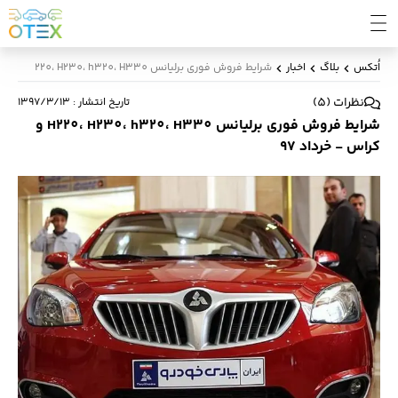
اُتکس
بلاگ
اخبار
شرایط فروش فوری برلیانس H220، H230، h320، H330 و کراس - خرداد 97
نظرات
(
5
)
تاریخ انتشار
:
۱۳۹۷/۳/۱۳
شرایط فروش فوری برلیانس H220، H230، h320، H330 و
کراس - خرداد 97