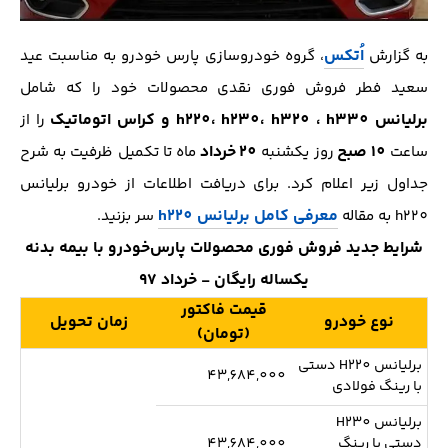
اُتکس
به گزارش
، گروه خودروسازی پارس خودرو به مناسبت عید
سعید فطر فروش فوری نقدی محصولات خود را که شامل
برلیانس h220، h230، h320 ، h330 و کراس اتوماتیک
را از
10 صبح
20
خرداد
ساعت
روز یکشنبه
ماه تا تکمیل ظرفیت به شرح
جداول زیر اعلام کرد. برای دریافت اطلاعات از خودرو برلیانس
معرفی کامل برلیانس h220
h220 به مقاله
سر بزنید.
شرایط جدید فروش فوری محصولات پارس‌خودرو با بیمه بدنه
یکساله رایگان - خرداد 97
قیمت فاکتور
نوع خودرو
زمان تحویل
(تومان)
برلیانس H220 دستی
43,684,000
با رینگ فولادی
برلیانس H230
دستی با رینگ
43,684,000