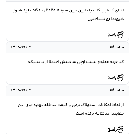
اهای کسایی که کیا دارین برین سوناتا 2020 رو نگاه کنید هنوز
هیوندا رو نشناختین
پاسخ
سانتافه
۱۳۹۸/۱۰/۱۷
کیا چرته معلوم نیست ازچی ساختنش احتملا از پلاستیکه
پاسخ
سانتافه
۱۳۹۸/۱۰/۱۷
از لحاظ امکانات استهلاک نرمی و قیمت ساتافه بهتره توی این
مقایسه سانتافه برنده است
پاسخ