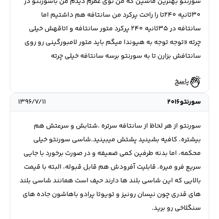
سورنتو بهترین ماشین که من توی عمرم دیدم من باسورنتو در
30ثانیه 240تا را راحت پرکرد من سانتافه هم داشتیم اما
سانتافه در 35ثانیه 240 پرکرد متور سانتافه و اتاقهش خیلی
چرته «توجه توجه به هیوندا میگم باید متور لامبورگینی رو روی
سانتافش بزارن تا به سورنتو برسه سانتافه خیلی چرته
پاسخ
سورنتو2016
۱۳۹۶/۷/۱۱
سورنتو از هر لحاظ از سانتافه سرتره .شتابش و سرعتش هم
بیشتره. کافیه بشینید پشتش میبینید.شاسی سورنتو خیلی
محکمه، اما بدنه طرفین کمی ضعیفه و در صورت برخورد با جایی
سریع فرو میره. قابلیت آفرودش هم قابل قبوله، البته با قیمت
بالایی که این شاسی بلند ها دارند حیف است همانند شاسی بلند
های قدری چون نیسان رونیز و تویوتا پرادو باهاشون جاده های
سنگلاخی رو برید.