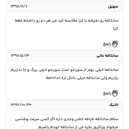
سهيل
۱۳۹۸/۷/۷
سانتافه رو نميشه با كيا مقابسه كرد من هر دو رو داشتم فقط
كيا
پاسخ
سانتافه عالی
۱۳۹۸/۵/۱۴
سانتافه خیلی بهتر از سورنتو است سورنتو خیلی بزرگ و جا نداریم
بزاریم ولی سانتافه خیلی باحال تره خداحافظ
پاسخ
اتابک
۱۳۹۷/۱۰/۳۰
سلام سانتافه قیافه خشن وجدی داره اگر کسی سرعت وشاسی
میخواد وراکروز بخره من از ساننافه خودم راضیم