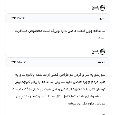
پاسخ
امیر
۱۳۹۶/۶/۲۴
سانتافه چون ابحت خاصی دارد وبزرگ است مخصوص مسافرت
است
پاسخ
محمد
۱۳۹۶/۵/۱۷
سورنتو یه سر و گردن در طراحی فعلی از سانتفه بالاتره ... و به
طبع مردم چهره خاصی داره .... ولی سانتافه با برادر کوچکترش
توسان تقریبا همچهره تر شدن و این موضوع خیلی جذتب نیست
... و هیوندای باید حتما کامل اتاق سانتافه رو تعییر بده چون
مدلاش داره تکراری میشه