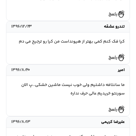
پاسخ
تندرو عشقه
۱۳۹۶/۱۲/۲۳
كيا فك كنم كمى بهتر از هيونداست من كيا رو ترجيح مى دم
پاسخ
امیر
۱۳۹۶/۸/۲۰
ما سانتافه داشتیم ولی خوب نیست ماشین خشکی..پ الان
سورنتو خریدیم عالی حرف نداره
پاسخ
علیرضا کریمی
۱۳۹۶/۸/۱۳