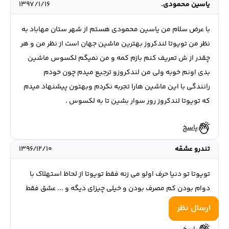
یاسین محمودی.
۱۳۹۷/۱/۱۶
با عرض سلام من یاسین محمودی هستم از شهر ستان مهاباد به
نظر من تویوتا لندکروز بهترین ماشین جهان است از نظر من و هر
چقدر از ش تعریف کنم بازم کمه و من نمیگم لکسوس ماشین
بدی اونم خوبه ولی من لندکروزو ترجیع میدم چون خودم
رانندگی با این ماشین هارا تجربه نکردم وبهتون پیشنهاد میدم
که تویوتا لندکروز رور سوار بشین تا به لکسوس .
پاسخ
تندرو عشقه
۱۳۹۶/۱۲/۱۰
تويوتا تو دنيا حرف اولو مى زنه فقط تويوتا از لحاظ استهلاك با
دوام بودن كم مصرف بودن و خيلى چيزاى ديگه و ... عشق فقط
رنو و تويوتا .
ارسال نظر