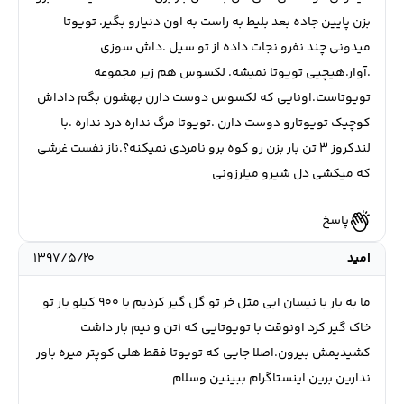
بزن پایین جاده بعد بلیط به راست به اون دنیارو بگیر. تویوتا
میدونی چند نفرو نجات داده از تو سیل .داش سوزی
.آوار.هیچیی تویوتا نمیشه‌. لکسوس هم زیر مجموعه
تویوتاست.اونایی که لکسوس دوست دارن بهشون بگم داداش
کوچیک تویوتارو دوست دارن .تویوتا مرگ نداره درد نداره .با
لندکروز ۳ تن بار بزن رو کوه برو نامردی نمیکنه؟.ناز نفست غرشی
که میکشی دل شیرو میلرزونی
پاسخ
امید
۱۳۹۷/۵/۲۰
ما به بار با نیسان ابی مثل خر تو گل گیر کردیم با ۹۰۰ کیلو بار تو
خاک گیر کرد اونوقت با تویوتایی که ۱تن و نیم بار داشت
کشیدیمش بیرون.اصلا جایی که تویوتا فقط هلی کوپتر میره باور
ندارین برین اینستاگرام ببینین وسلام