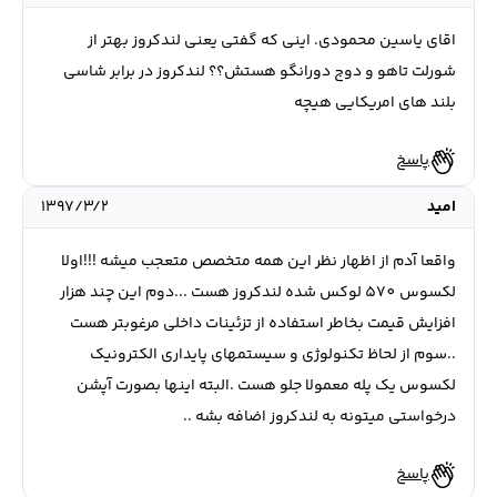
اقای یاسین محمودی. اینی که گفتی یعنی لندکروز بهتر از
شورلت تاهو و دوج دورانگو هستش؟؟ لندکروز در برابر شاسی
بلند های امریکایی هیچه
پاسخ
امید
۱۳۹۷/۳/۲
واقعا آدم از اظهار نظر این همه متخصص متعجب میشه !!!اولا
لکسوس 570 لوکس شده لندکروز هست ...دوم این چند هزار
افزایش قیمت بخاطر استفاده از تزئینات داخلی مرغوبتر هست
..سوم از لحاظ تکنولوژی و سیستمهای پایداری الکترونیک
لکسوس یک پله معمولا جلو هست .البته اینها بصورت آپشن
درخواستی میتونه به لندکروز اضافه بشه ..
پاسخ