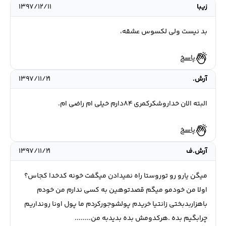
زیبا
۱۳۹۷/۱۲/۱۱
بد نیست ولی لکسوس عشقه،
پاسخ
آرش.
۱۳۹۷/۱۱/۲۱
البته الان خداروشکرکمری ۸۴دارم خیلی ام راضی ام.
پاسخ
آرش.ف
۱۳۹۷/۱۱/۲۱
میگن یارو رو توروستا راه نمیدادن میگفت خونه کدخدا کجاس؟
اولا من خودمو میگم قصدتوهین به کسی ندارم من خودم
باهزاربدبختی زانتیا خریدم پولشوجورکردم ما پول اونا رونداریم
چرابگیم بده .هرکدومش بده بدیدبه من........‌