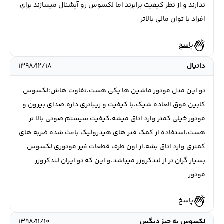
ندارند و از نظر کیفیت برابرند اما لکسوس رو آپشنال میسازند برای
افراد با توان مالی بالاتر
پاسخ
دانیال
۱۳۹۸/۱۲/۱۸
تو این مدل موتور ماشین ها یکی هست،تفاوت هاش:لکسوس
کابین فوق العاده شیک،با کیفیت و زیباتری داره،صدای بیرون و
موتور خیلی کمتر وارد اتاق میشه،کیفیت سیستم صوتی بالا تر
هست،استفاده از کمک فنر های هیدرولیک باعث شده ضربه های
کمتری وارد اتاق بشه.از اون طرف قطعات غیر موتوری لکسوس
بسیار گران تر از لندکروزر میباشد.و این که تو ایران لندکروزر
موتور
پاسخ
لكسوس يه چيز ديگس
۱۳۹۸/۱۱/۱۰