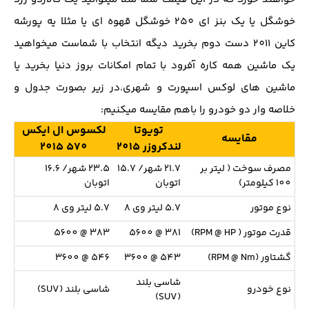
خوشگل یا یک بنز ای 250 خوشگل قهوه ای یا مثلا یه پورشه
کاین 2011 دست دوم بخرید دیگه انتخاب با شماست میخواهید
یک ماشین همه کاره آفرود با تمام امکانات بروز دنیا بخرید یا
ماشین های لوکس اسپورت و شهری.در زیر بصورت جدول و
خلاصه وار دو خودرو را باهم مقایسه میکنیم:
تویوتا
لکسوس ال ایکس
مقایسه
لندکروزر 2015
570 2015
مصرف سوخت ( لیتر بر
21.7 شهر/ 15.7
23.5 شهر/ 16.6
100 کیلومتر)
اتوبان
اتوبان
نوع موتور
5.7 لیتر وی 8
5.7 لیتر وی 8
قدرت موتور ( RPM @ HP)
381 @ 5600
383 @ 5600
گشتاور (RPM @ Nm)
543 @ 3600
546 @ 3600
شاسی بلند
نوع خودرو
شاسی بلند (SUV)
(SUV)