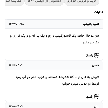
خرید و فروش خودرو
لکسوس ال ایکس 570
مقایسه لندکرو
نظرات
امید رحیمی
۱۴۰۰/۹/۱۸
من در حال حاضر یک لامبورگینی دارم و یک بی ام و و یک فراری و
یک بنز دارم
پاسخ
حسن
۱۴۰۰/۸/۶
خوش به حال او نا که همیشه مستند و خراب، دنیا رو آب ببره
اونها رو خوش میبره خواب
پاسخ
علی
۱۴۰۰/۸/۶