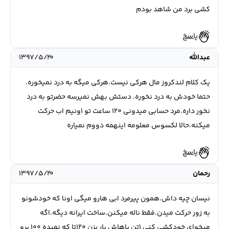
کشی برد من شاهد بودم
پاسخ
عبدالله
۱۳۹۷/۵/۲۰
یک کلام لندکروز مال هرکی نیست.هرکی میگه به درد نمیخوره.
حتما خودش به درد نخوره. دستش بهش نمیرسه حضرتو به درد
نخور داره.مرد حسابی میدونی ۱۲۰ ساعت تو ۱ونیم اب حرکت
میکنه.حالا لکسوس معلومه اینهمه دووم نمیاره
پاسخ
رحمان
۱۳۹۷/۵/۲۰
نیسان چیه داش.همون پیرمرد ابی هارو میگی اونا که خودشونو
به زور حرکت میدن.فقط ناله میکنن.ساخت ایرانه دیگه.اگه
میخوای خودکشی کنی ۱تن باهاش بار بزن ۱۲۰تا که نمیده ۱۰۰ برو