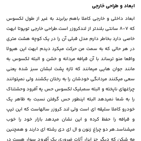
ابعاد و طراحی خارجی
ابعاد داخلی و خارجی کاملا باهم برابرند به غیر از طول لکسوس
که 7-8 سانتی بلندتر از لندکروزر است.طراحی خارجی تویوتا ابهت
خاصی دارد بخاطر دارم مدل قبلی آن را در یک کوچه هشت متری
در هر حالی که به سمت من حرکت میکرد دیدم ابهت این هیولا
واقعا منو ترساند با آن قیافه مردانه و خشن و البته لکسوس به
مانند جوان هایی میمانند که تازه پشت لبشان سبز شده یعنی
سعی میکنند مردانگی خودشان را به رختان بکشند ولی نمیتوانند
چراغهای ناپخته و البته سمبلیک لکسوس حس یه آفرود وحشتناک
را به شما نمیدهد البته اینطور حس گرفتن نسبت به ظاهر یک
خودرو کاملا سلیقه ای است ولی لند کروزر سالهاست که این تیپ
و قیافه را حفظ کرده و این نشان میدهد بازار خود را خوب
میشناسد.هر دو چراغ زنون و ال ای دی رشته ای دارند و همچنین
مه شکن که دیگر جز ابزار آلات ضروری یک آفرود سوار هست در