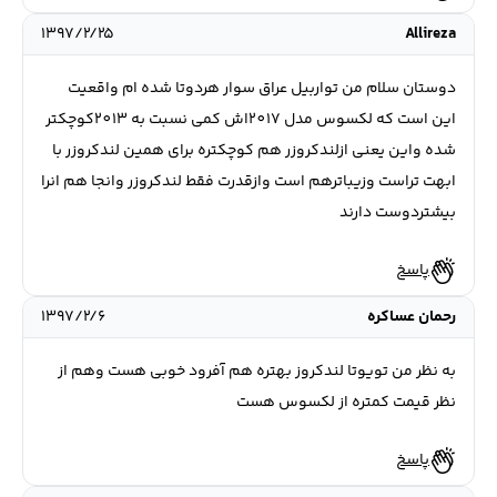
۱۳۹۷/۲/۲۵
Allireza
دوستان سلام من تواربیل عراق سوار هردوتا شده ام واقعیت
این است که لکسوس مدل 2017اش کمی نسبت به 2013کوچکتر
شده واین یعنی ازلندکروزر هم کوچکتره برای همین لندکروزر با
ابهت تراست وزیباترهم است وازقدرت فقط لندکروزر وانجا هم انرا
بیشتردوست دارند
پاسخ
رحمان عساکره
۱۳۹۷/۲/۶
به نظر من تویوتا لندکروز بهتره هم آفرود خوبی هست وهم از
نظر قیمت کمتره از لکسوس هست
پاسخ