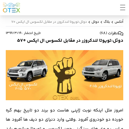
اُتکس
بلاگ
دوئل
دوئل:تویوتا لندکروزر در مقابل لکسوس ال ایکس 570
نظرات
(
68
)
تاریخ انتشار
:
۱۳۹۶/۳/۱۹
دوئل:تویوتا لندکروزر در مقابل لکسوس ال ایکس 570
امروز مثل اینکه نوبت ژاپنی هاست دو برند دو تاریخ بهم گره
خورده دو خودروی آفرود .وقتی وارد دنیای دو دیف ها آفرود ها
و اس یو وی های سنگینی چون لکسوس و تویوتا میشویم باید