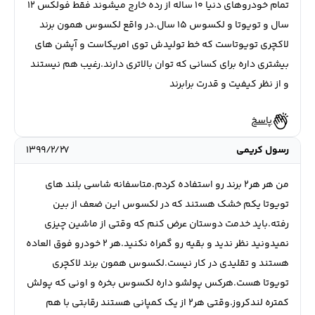
تمام خودروهای دنیا ۱۰ ساله از رده خارج میشوند فقط فولکس ۱۲
سال و تویوتا و لکسوس ۱۵ سال.در واقع لکسوس همون برند
لاکچری تویوتاست که خط تولیدش توی امریکاست و آپشن های
بیشتری داره برای کسانی که توان بالاتری دارند.رغیب هم نیستند
و از نظر کیفیت و قدرت برابرند
پاسخ
رسول کریمی
۱۳۹۹/۲/۲۷
من هر هر۲ برند رو استفاده کردم.متاسفانه شاسی بلند های
تویوتا یکم خشک هستند که در لکسوس این ضعف از بین
رفته.باید خدمت دوستان عرض کنم که وقتی از ماشین چیزی
نمیدونید نظر ندید و بقیه رو گمراه نکنید.هر ۲ خودرو فوق العاده
هستند و تقلیدی در کار نیست.لکسوس همون برند لاکچری
تویوتا هست.هرکس پولشو داره لکسوس بخره و اونی که پولش
کمتره لندکروز.وقتی هر۲ از یک کمپانی هستند رقابتی با هم