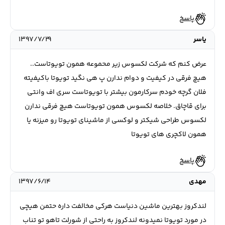
پاسخ
یاسر
۱۳۹۷/۷/۲۹
عرض کنم که شرکت لکسوس زیر محموعه همون تویوتاست..
هیچ فرقی در کیفیت و دوام ندارن پ هی نگید تویوتا باکیفیته
فلان گرچه خودم سرکارمون بیشتر با تویوتاست سری اف وانتی
برای قاچاق. خلاصه لکسوس همون تویوتاست هیچ فرقی ندارن
لکسوس طراحی شیکتر و لوکسی از ماشینای تویوتا رو میزنه یا
همون لاکچری های تویوتا
پاسخ
مهدی
۱۳۹۷/۶/۱۴
لندکروز بهترین ماشین دنیاست هرکی مخالفت داره حتمن هیچی
در مورد تویوتا نمیدونه لندکروز به راحتی از شورلت تاهو تو تناب