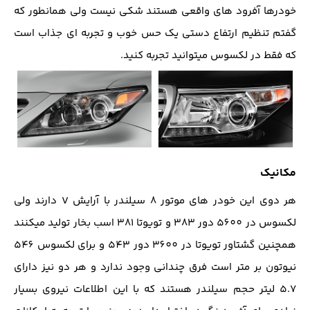
خودرها آفرود های واقعی هستند شکی نیست ولی همانطور که
گفتم تنظیم ارتفاع دستی یک حس خوب و تجربه ای جذاب است
که فقط در لکسوس میتوانید تجربه کنید.
مکانیک
هر دوی این خودر های موتور 8 سیلندر با آرایش V دارند ولی
لکسوس در 5600 دور 383 و تویوتا 381 اسب بخار تولید میکنند
همچنین گشتاور تویوتا در 3600 دور 543 و برای لکسوس 546
نیوتون بر متر است فرق چندانی وجود ندارد و هر دو نیز دارای
5.7 لیتر حجم سیلندر هستند که با این اطلاعات نیروی بسیار