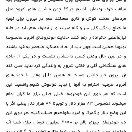
مراقب حرف زدنمان باشیم چرا؟؟ چون ماشین های آفرود مثل
مردهای سخت کوش و کاری هستند هم در بیرون برای تهیه
مایحتاج زندگی کلی سر و کله میزنند و از آنطرف هم باید در خانه
نیازعاطفی خانواده را رفع کنند حکایت خودروهای آفرود مخصوصا
تویوتا همین است چون باید از لحاظ عملکرد منحصر به فرد باشند
و در عین حال وقتی کسی داخلشان نشست و در یکی از جاده
های سنگلاخی گلی یا خاکی شروع به رانندگی کرد نباید حس کند
آن بیرون خبر خاصی هست به همین دلیل وقتی با خودرهای
آفرود طرفیم احترام به آنها را نباید فراموش کنیم.واقعیت این
است که هر دوی این خودروها خیلی خیلی برای ما گران تمام
میشوند لکسوس 83 هزار دلار و تویوتا 80 هزار دلار یعنی اگر با
این وضع دلار و گمرک و غیره بخواهیم حساب کنیم هر دوی این
دو خودرهای چیزی بالغ بر +600 میلیون تومان برای شما آب
خواهند خورد که در این قیمت شما مثلا میتوانید یک گالاردو زرد