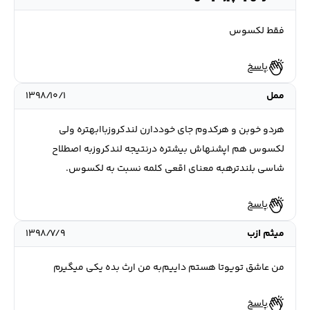
فقط لكسوس
پاسخ
ممل
۱۳۹۸/۱۰/۱
هردو خوبن و هرکدوم جای خوددارن لندکروزباابهتره ولی
لکسوس هم اپشنهاش بیشتره درنتیجه لندکروزبه اصطلاح
شاسی بلندترهبه معنای اقعی کلمه نسبت به لکسوس.
پاسخ
میثم ازب
۱۳۹۸/۷/۹
من عاشق تویوتا هستم داییم‌به من ارث بده یکی میگیرم
پاسخ