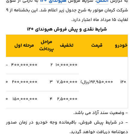
اُتکس
هیوندای i20
به گزارش
، شرایط فروش
به تازگی از سوی
شرکت کرمان موتور به شرح جدول زیر اعلام شد. این بخشنامه از 9
لغایت 15 مرداد ماه اعتبار دارد.
شرایط نقدی و پیش فروش هیوندای i20
مراحل
خودرو
قیمت
تخفیف
مرحله اول
مرح
پرداخت
-
400,000,000
2
10,000,000
i20
92,950,000(ریال)
7,500,000
3
200,000,000
,000
,000
150,000,000
4
2,500,000
- وضعیت سند آزاد می باشد.
- در شرایط پیش فروش، باقیمانده وجه خودرو در زمان صدور
دعوتنامه دریافت خواهد گردید.