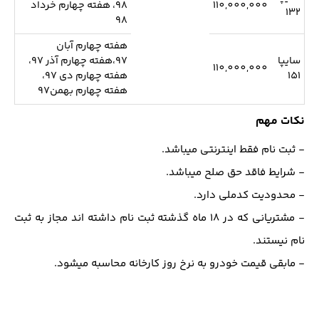
110,000,000
98، هفته چهارم خرداد
132
98
هفته چهارم آبان
سایپا
97،هفته چهارم آذر 97،
110,000,000
151
هفته چهارم دی 97،
هفته چهارم بهمن97
نکات مهم
- ثبت نام فقط اینترنتی میباشد.
- شرایط فاقد حق صلح میباشد.
- محدودیت کدملی دارد.
- مشتریانی که در 18 ماه گذشته ثبت نام داشته اند مجاز به ثبت
نام نیستند.
- مابقی قیمت خودرو به نرخ روز کارخانه محاسبه میشود.