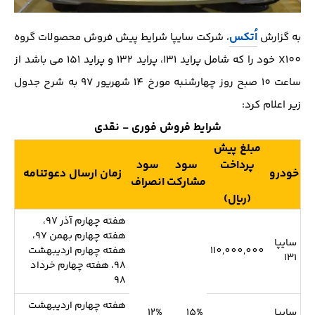
اُتکس
به گزارش
، شرکت سایپا شرايط پیش فروش محصولات گروه
X100 خود را که شامل پراید 131، پراید 132 و پراید 151 می باشد از
ساعت 10 صبح روز چهارشنبه مورخ 14 شهریور 97 به شرح جدول
زیر اعلام کرد:
شرایط فروش فوری - نقدی
مبلغ پیش
پرداخت
سود
سود
خودرو
زمان ارسال دعوتنامه
مشارکت
انصراف
(ریال)
هفته چهارم آذر 97،
هفته چهارم بهمن 97،
سایپا
110,000,000
هفته چهارم اردیبهشت
131
98، هفته چهارم خرداد
98
هفته چهارم اردیبهشت
سایپا
15%
12%