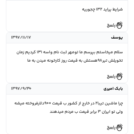
شرایط پراید ۱۳۲ چجوریه
پاسخ
یوسف
۱۳۹۷/۱۱/۱۷
سلام میخاستم بپرسم ما تومهر ثبت نام واسه 131 کردیم زمان
تخویلش تیر98هستش به قیمت روز کارخونه میدن به ما
پاسخ
بابک امیری
۱۳۹۷/۹/۳۰
چرا ماشین تیبا۲ در خارج از کشور ب قیمت ۹۰۰دلارفروخته میشه
ولی تو ایران ۳ برابر قیمت ب مردم میدهند
پاسخ