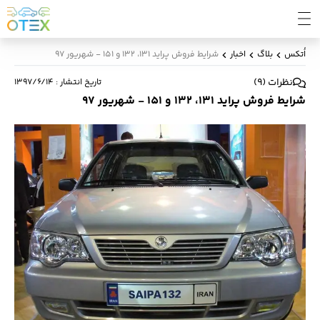
اُتکس
بلاگ
اخبار
شرایط فروش پراید 131، 132 و 151 - شهریور 97
نظرات
(
9
)
تاریخ انتشار
:
۱۳۹۷/۶/۱۴
شرایط فروش پراید 131، 132 و 151 - شهریور 97