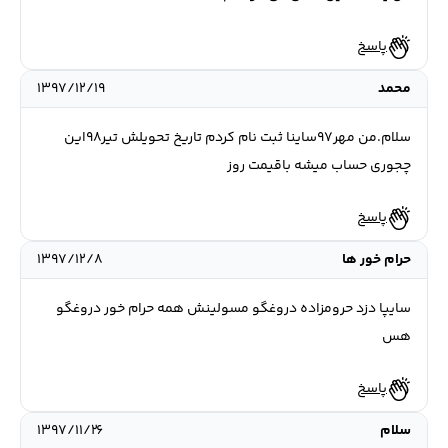
پاسخ
محمد
۱۳۹۷/۱۲/۱۹
سلام.من مهر۹۷ساینا ثبت نام کردم تاریخ تحویلش تیر۹۸این
چجوری حساب میشه باقیمت روز
پاسخ
حرام خور ها
۱۳۹۷/۱۲/۸
سایپا دزد حرومزاده دروغگو مسولینش همه حرام خور دروغگو
هس
پاسخ
سلام
۱۳۹۷/۱۱/۲۶