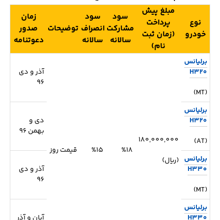
مبلغ پیش
سود
سود
زمان
نوع
پرداخت
مشارکت
انصراف
توضیحات
صدور
خودرو
(زمان ثبت
سالانه
سالانه
دعوتنامه
نام)
برلیانس
H320
آذر و دی
96
(MT)
برلیانس
H320
دی و
بهمن 96
180,000,000
(AT)
%18
%15
قیمت روز
برلیانس
(ریال)
H330
آذر و دی
96
(MT)
برلیانس
H330
آبان و آذر