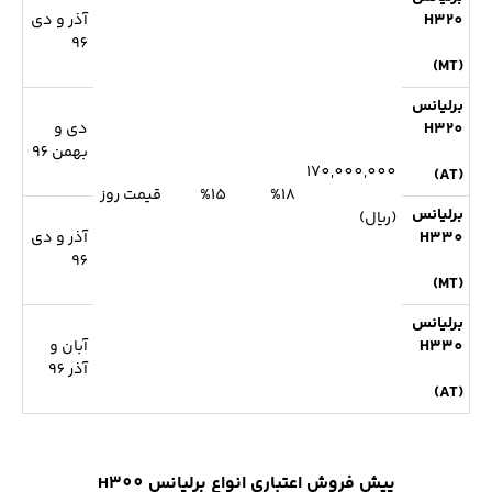
H320
آذر و دی
96
(MT)
برلیانس
H320
دی و
بهمن 96
170,000,000
(AT)
%18
%15
قیمت روز
برلیانس
(ریال)
H330
آذر و دی
96
(MT)
برلیانس
H330
آبان و
آذر 96
(AT)
پیش فروش اعتباری انواع برلیانس H300