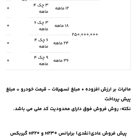
%16
3 چک 4
12 ماهه
7,000
ماهه
3 چک 6
18 ماهه
9,000
ماهه
250,000,000
6 چک 4
24 ماهه
1,000
ماهه
9 چک 4
36 ماهه
7,000
ماهه
مالیات بر ارزش افزوده + مبلغ تسهیلات - قیمت خودرو = مبلغ
پیش پرداخت
نکته:
روش فروش فوق دارای محدودیت کد ملی می باشد.
پیش فروش عادی(نقدی) برلیانس H230 و H220 گیربکس