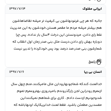
ایرانی مفلوک
۱۳۹۷/۷/۱۴
جالبه که هر چی فرغونهاشون بی کیفیت تر میشه تقاضاهاشون
هم بیشتر میشه مردم ما مقصر هستن،خودشون به این مدیریت
غلط رای دادن، میدونستن این درخت ۴سال بار نداده، پس چرا
دوباره بهش رای دادن،درست مثل بنی صدر زمان اول انقلاب که
شعارشون بنی صدر،صد درصد بود پس خودکرده را تدبیر نیست
پاسخ
انسان بی ریا
۱۳۹۷/۷/۶
خدالعنت کندکه شماجونهارودارن مثل مامیکنند،منم چهل سال
ازعمرم رودراین لجن زارگذروندم بامیدروزی بهتروعمرم تموم
شدوجونیم ازدست دادم . کاری برای شماهم نمیکننداین
مفسدین مطمئن باشید. فقط لعنت خدابریکایک اونهاباشه که