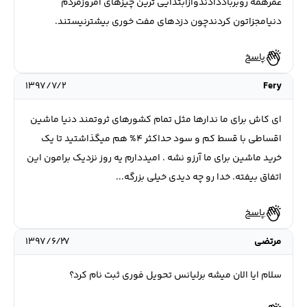
عمرهمه روبرباددادندوازابتدایی ترین چیزهای امروزمردم
دنیامجزاتون کردندچون دزدهای مفت خوری بیشترنیستند.
پاسخ
۱۳۹۷/۷/۲
Fery
ای کاش برای ما ندارها مثل تمام کشورهای ثروتمند دنیا ماشین
اقساطی با قسط کم و سود حداکثر 4% هم میگذاشتید تا یک
خرید ماشین برای ما آرزو نشه . امیددارم یه روز نزدیک برامون این
اتفاق بیفته. خدا رو چه دیدی خیلی بزرگه...
پاسخ
مرتضی
۱۳۹۷/۶/۲۷
سلام ایا الان میشه برلیانس تحویل فوری ثبت نام کرد؟