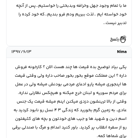
ما با تمام وجود جهل وخرافه وبدبختی را خواستیم..پس از آنچه
خود خواسته ایم ..لذت ببریم ودم فرو بندیم..که خود کرده را
تدبیر نیست..
پاسخ
۱۳۹۷/۶/۱۳
Nima
یکی بیاد توضیح بده قیمت ها چند هست الان ؟ کارخونه فروش
داره ؟ این مملکت موقع بخور بخور صاحب داره ولی وقتی قیمت
ها اینجوری میشه یارو ادعای مردمی بودنش میشه ولی در عمل
برای مردم سوریه و لبنان خرج میکنه و هیچکس نظارتی نداره.
وقتی از بالا ترینشون دزدی میکنن اینم میشه قیمت یک جنس
عادی. به زمین گرم بخورید که زندگی 3 4 نسل رو نابود کردید به
اسم دین و شهید ها و جیب های خودتون و بچه های کثیفتون
رو از سفره انقلاب پر کردید. باور کنید اعدام و مرگ با صندلی برقی
برای شماها کمه.