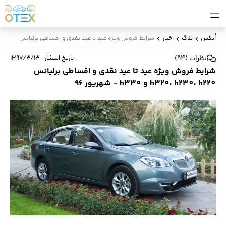
اُتکس
بلاگ
اخبار
شرایط فروش ویژه عید تا عید نقدی و اقساطی برلیانس h320، h230، h220 و h330 - شهریور 96
نظرات
(
94
)
تاریخ انتشار
:
۱۳۹۷/۳/۱۳
شرایط فروش ویژه عید تا عید نقدی و اقساطی برلیانس
h320، h230، h220 و h330 - شهریور 96