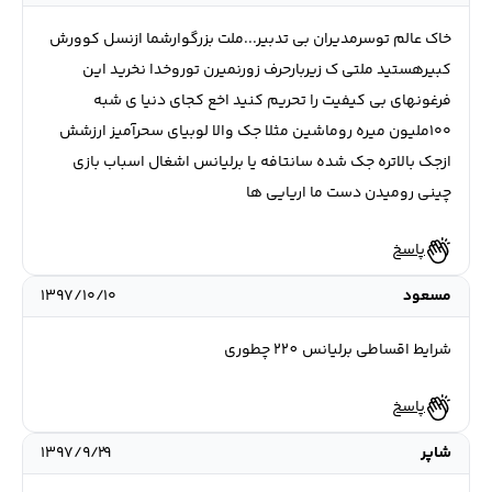
خاک عالم توسرمدیران بی تدبیر...ملت بزرگوارشما ازنسل کوورش
کبیرهستید ملتی ک زیربارحرف زورنمیرن توروخدا نخرید این
فرغونهای بی کیفیت را تحریم کنید اخع کجای دنیا ی شبه
۱۰۰ملیون میره روماشین مثلا جک والا لوبیای سحرآمیز ارزشش
ازجک بالاتره جک شده سانتافه یا برلیانس اشغال اسباب بازی
چینی رومیدن دست ما اریایی ها
پاسخ
مسعود
۱۳۹۷/۱۰/۱۰
شرایط اقساطی برلیانس 220 چطوری
پاسخ
شاپر
۱۳۹۷/۹/۲۹