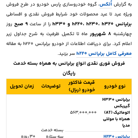
اُتکس
به گزارش
، گروه خودروسازی پارس خودرو در طرح فروش
ویژه عید تا عید محصولات خود شرایط فروش نقدی و اقساطی
برلیانس h220، h230، h320 و h330
9 صبح
را از ساعت
روز
8 شهریور
چهارشنبه
ماه تا تکمیل ظرفیت به شرح جداول زیر
اعلام کرد. برای دریافت اطلاعات از خودرو برلیانس h220 به مقاله
معرفی کامل برلیانس h220
سر بزنید.
فروش فوری نقدی انواع برلیانس به همراه بسته خدمت
رایگان
قیمت فاکتور
نوع خودرو
توضیحات
زمان تحویل
خودرو (ریال)
برلیانس H330
گیربکس
اتوماتیک (AT)
563,000,000
همراه با مولتی
مدیا
بسته خدمت
برلیانس H230
سه ستاره
30 روزه