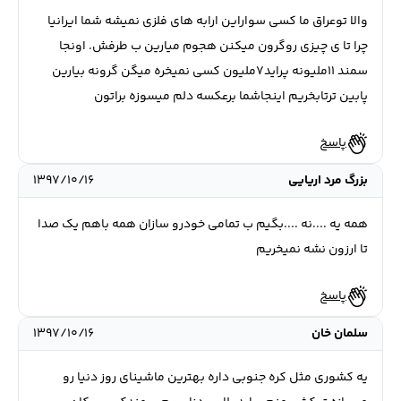
والا توعراق ما کسی سواراین ارابه های فلزی نمیشه شما ایرانیا
چرا تا ی چیزی روگرون میکنن هجوم میارین ب طرفش. اونجا
سمند ۱۱ملیونه پراید۷ملیون کسی نمیخره میگن گرونه بیارین
پابین ترتابخریم اینجاشما برعکسه دلم میسوزه براتون
پاسخ
بزرگ مرد اریایی
۱۳۹۷/۱۰/۱۶
همه یه ....نه ....بگیم ب تمامی خودرو سازان همه باهم یک صدا
تا ارزون نشه نمیخریم
پاسخ
سلمان خان
۱۳۹۷/۱۰/۱۶
یه کشوری مثل کره جنوبی داره بهترین ماشینای روز دنیا رو