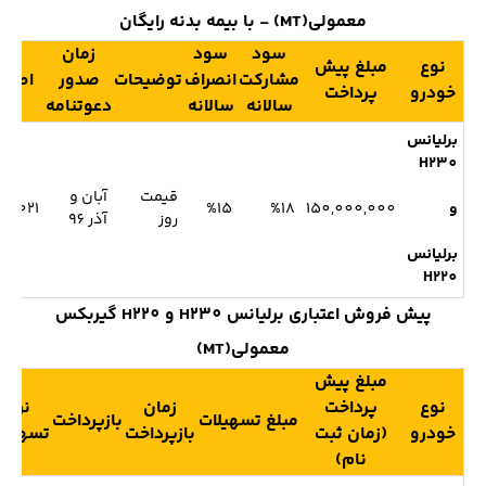
معمولی(MT) - با بیمه بدنه رایگان
سود
سود
زمان
نوع
مبلغ پیش
مشارکت
انصراف
توضیحات
صدور
اطلاع
خودرو
پرداخت
سالانه
سالانه
دعوتنامه
برلیانس
H230
قیمت
آبان و
و
150,000,000
%18
%15
640021
روز
آذر 96
برلیانس
H220
پیش فروش اعتباری برلیانس H230 و H220 گیربکس
معمولی(MT)
مبلغ پیش
نوع
پرداخت
زمان
نرخ
مبلغ تسهیلات
بازپرداخت
خودرو
(زمان ثبت
بازپرداخت
تسهیلا
نام)