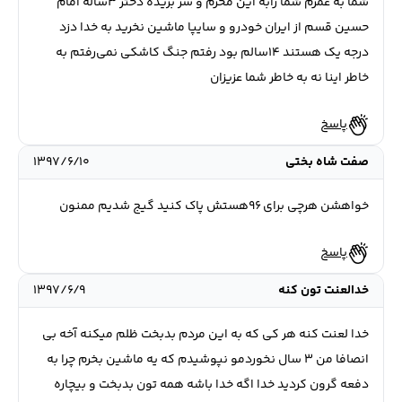
شما به عمرم شما رابه این محرم و سر بریده دختر ۳ساله امام
حسین قسم از ایران خودرو و سایپا ماشین نخرید به خدا دزد
درجه یک هستند ۱۴سالم بود رفتم جنگ کاشکی نمی‌رفتم به
خاطر اینا نه به خاطر شما عزیزان
پاسخ
صفت شاه بختی
۱۳۹۷/۶/۱۰
خواهشن هرچی برای ۹۶هستش پاک کنید گیج شدیم ممنون
پاسخ
خدالعنت تون كنه
۱۳۹۷/۶/۹
خدا لعنت كنه هر كي كه به اين مردم بدبخت ظلم ميكنه آخه بي
انصافا من ٣ سال نخوردمو نپوشيدم كه يه ماشين بخرم چرا به
دفعه گرون كرديد خدا اگه خدا باشه همه تون بدبخت و بيچاره