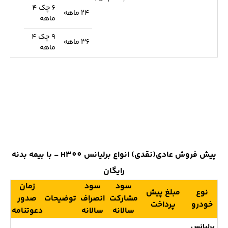
6 چک 4
24 ماهه
ماهه
9 چک 4
36 ماهه
ماهه
پیش فروش عادی(نقدی) انواع برلیانس H300 - با بیمه بدنه
رایگان
سود
سود
زمان
نوع
مبلغ پیش
مشارکت
انصراف
توضیحات
صدور
خودرو
پرداخت
سالانه
سالانه
دعوتنامه
برلیانس