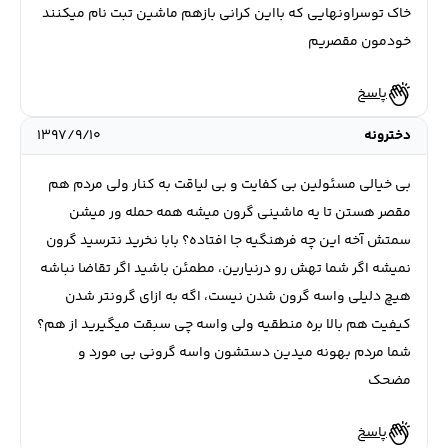
خاک توسراونهایی که بااین کرانی بازهم ماشین تبت نام میکنند
خودمون مقصریم
پاسخ
دخترونه
۱۳۹۷/۹/۱۰
بی خیالی مسئولین بی کفایت و بی لیاقت به کنار ولی مردم هم
مقصر هستن تا یه ماشینی گرون میشه همه حمله ور میشن
سمتش آخه این چه فرهنگیه جا افتاده؟ بابا نخرید نترسید گرون
نمیشه اگر شما تهش رو درنیارین، مطمئن باشید اگر تقاضا نباشه
هیچ دلیلی واسه گرون شدن نیست، اگه به ازای گرونتر شدن
کیفیت هم بالا بره منطقیه ولی واسه چی سبقت میگیرید از هم؟
شما مردم بهونه میدین دستشون واسه گرونی بی مورد و
مضحک
پاسخ