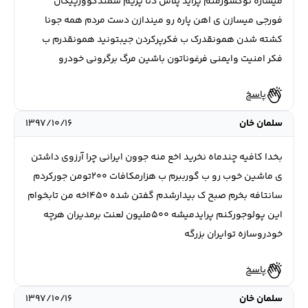
میسازه توکشورمنم پراید پلاس دنا پریم سمندکوورپیکان
فورجی میسازن ی اهن پاره رو میندازن دست مردم همه جونا
کشته شدن همونقدرک ب فکرپرکردن جیبتونید همونقدرم ب
فکر امنیت وایمنی فرغوناتون باشین مرگ برگرونی خودرو
پاسخ
سلمان خان
۱۳۹۷/۱۰/۱۶
بخدا کافیه چندماه نخرید اخع منه جوون ایرانی چرا آرزوی داشتن
ی ماشین خوب رو ب گورببرم ب هزارمکافات ۲۰۰تومن جورکردم
سانتافه بخرم صبح ک بیدارشدم گفتن شده ۴۵۰اخه من تابخوام
این پولوجورکنم پرایدمیشه ۵۰۰ملیون لعنت برمدیران هرچه
خودروسازه توایران بزرگه
پاسخ
سلمان خان
۱۳۹۷/۱۰/۱۶