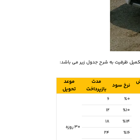
ش
مدت
موعد
نرخ سود
بازپرداخت
تحویل
6
%0
12
%10
18
%14
30 روزه
24
%16