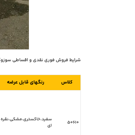
شرایط فروش فوری نقدی و اقساطی سوزوکی گراندویتارا فیس لیفت اتوم
کلاس
رنگهای قابل عرضه
سفید،خاکستری،مشکی،نقره
50610
ای