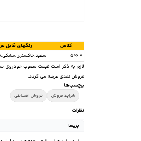
کلاس
رنگهای قابل عر
50610
سفید،خاکستری،مشکی،نق
فروش نقدی عرضه مي گردد.
برچسب‌ها
شرایط فروش
فروش اقساطی
نظرات
پریسا