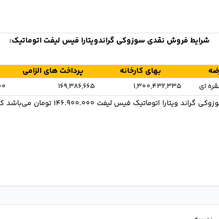
شرایط فروش نقدی سوزوکی گراندویتارا فیس لیفت اتوماتیک:
ضه
بهای کارخانه
پرداخت های الزامی
ره ای
1,300,432,335
169,386,665
00