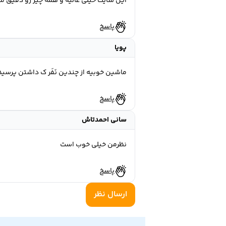
این سایت خیلی عالیه و همه چیز رو دقیق م
پاسخ
پويا
ماشين خوبيه از چندين نَفَر ك داشتن پرسي
پاسخ
سانی احمدتاش
نظرمن خیلی خوب است
پاسخ
ارسال نظر