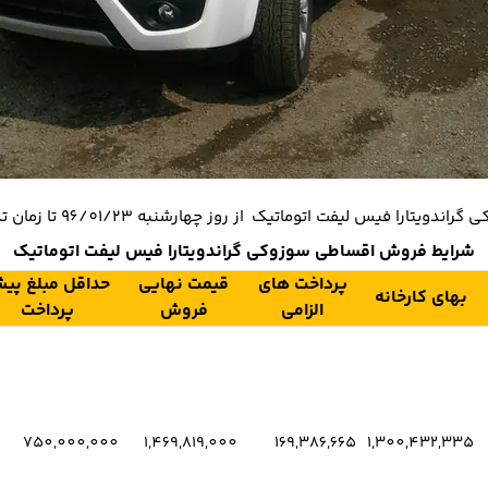
اتیک از روز چهارشنبه 96/01/23 تا زمان تکمیل ظرفیت به شرح جدول زیر می باشد:
شرایط فروش اقساطی سوزوکی گراندویتارا فیس لیفت اتوماتیک
پرداخت های
قیمت نهایی
حداقل مبلغ پی
بهای کارخانه
الزامی
فروش
پرداخت
750,000,000
1,469,819,000
169,386,665
1,300,432,335