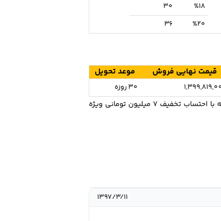
30
%18
36
%20
قیمت نهایی فروش
موعد تحویل
1,399,819,0
30 روزه
لازم به ذکر است قیمت مصوب خودروی سوزوكی گراند ويتارا اتوماتیك فیس لیفت 146.900.000 تومان می‌باشد كه با احتساب تخفیف 7 میلیون تومانی ویژه
۱۳۹۷/۳/۱۱