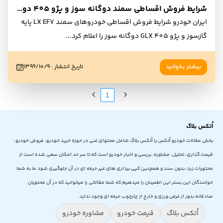
شرایط فروش اقساطی سمند دوگانه سوز و پژو 405 دوگانه سوز - مهر 96
ایران خودرو شرایط فروش اقساطی خودروهای سمند LX EF7 پایه
گازسوز و پژو 405 GLX دوگانه سوز را اعلام کرد
...
بیشتر بخوانید
تاریخ انتشار
:
۱۳۹۶/۱۰/۹
1
اُتکس بلاگ
بخش مقالات خودرو اُتکس یا اُتکس بلاگ شامل محتوای غنی در حوزه خرید خودرو، فروش خودرو،
قیمت گذاری، تحلیل، مشاوره، بررسی و اخبار خودرو است که تا سر حد امکان سعی شده است از
محتویات زرد، بدون سند و همچنین کپی برداری های غیر حرفه ای در آن جلوگیری شود ما به شما
خوانندگان این بستر این اطمینان را میدهیم که شما مقالاتی را میخوانید که در آن محتویان
صادقانه بدور از غرض ورزی و خارج از چارچوب حرفه ای وجود ندارد.
اُتکس بلاگ
قیمت خودرو
مشاوره خودرو