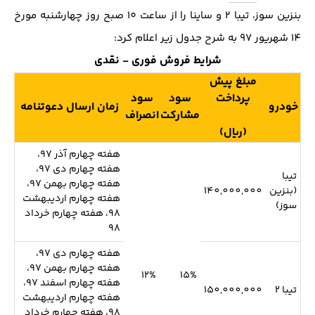
بنزین سوز، تیبا 2 و ساینا را از ساعت 10 صبح روز چهارشنبه مورخ
14 شهریور 97 به شرح جدول زیر اعلام کرد:
شرایط فروش فوری - نقدی
مبلغ پیش
پرداخت
سود
سود
خودرو
زمان ارسال دعوتنامه
مشارکت
انصراف
(ریال)
هفته چهارم آذر 97،
هفته چهارم دی 97،
تیبا
هفته چهارم بهمن 97،
(بنزین
140,000,000
هفته چهارم اردیبهشت
سوز)
98، هفته چهارم خرداد
98
هفته چهارم دی 97،
هفته چهارم بهمن 97،
12%
15%
هفته چهارم اسفند 97،
تیبا 2
150,000,000
هفته چهارم اردیبهشت
98، هفته چهارم خرداد