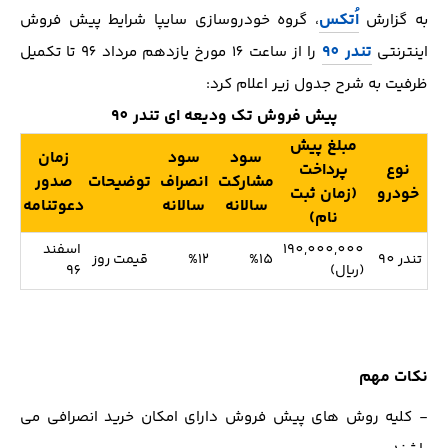
اُتکس
به گزارش
، گروه خودروسازی سایپا شرایط پیش فروش
تندر 90
اینترنتی
را از ساعت 16 مورخ یازدهم مرداد 96 تا تکمیل
ظرفیت به شرح جدول زیر اعلام کرد:
پیش فروش تک ودیعه ای تندر 90
مبلغ پیش
سود
سود
زمان
نوع
پرداخت
مشارکت
انصراف
توضیحات
صدور
خودرو
(زمان ثبت
سالانه
سالانه
دعوتنامه
نام)
190,000,000
اسفند
تندر 90
%15
%12
قیمت روز
(ریال)
96
نکات مهم
- کلیه روش های پیش فروش دارای امکان خرید انصرافی می