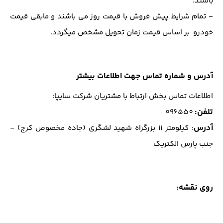
باشند.
- تمام ﺷﺮاﯾﻂ ﭘﯿﺶ ﻓﺮوش ﺑﺎ ﻗﯿﻤﺖ روز می باشند و مابقی قیمت
خودرو بر اساس قیمت زمان تحویل مشخص میگردد.
آدرس و شماره تماس جهت اطلاعات بیشتر
اطلاعات تماس بخش ارتباط با مشتریان شرکت سایپا:
تلفن
:
096550
آدرس
: كيلومتر 11 بزرگراه شهيد لشگري (جاده مخصوص كرج) -
جنب پارس الكتريك
روی نقشه: