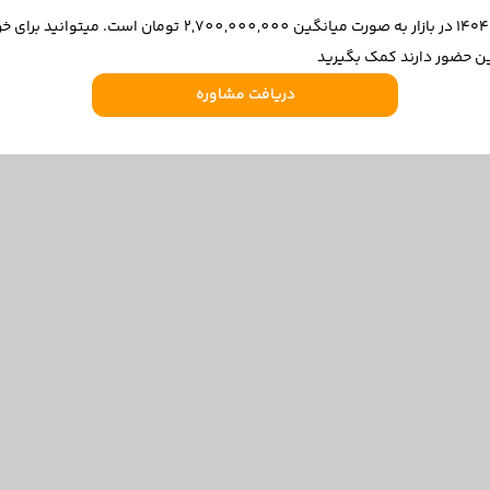
قیمت هیوندای i20 (مونتاژ) مدل 1396 در ۱۴۰۴/۱۱/۲۶ در بازار به
ین حضور دارند کمک بگیرید
دریافت مشاوره