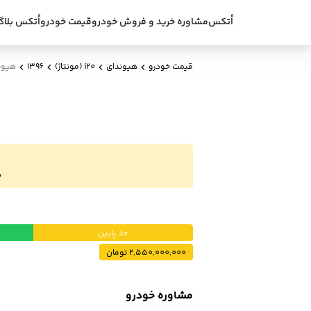
اُتکس
مشاوره خرید و فروش خودرو
قیمت خودرو
اُتکس بلاگ
قیمت خودرو
هیوندای
i20 (مونتاژ)
1396
هیوندای i20 (م
ب
حد پایین
2,550,000,000 تومان
مشاوره خودرو