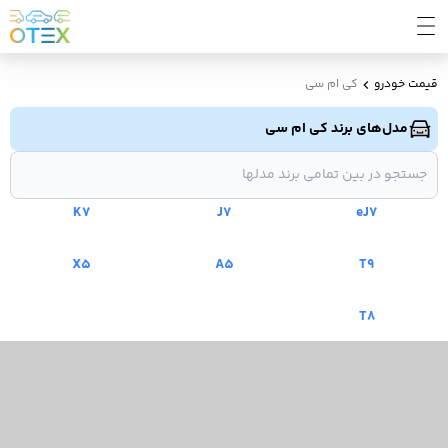
قیمت خودرو
کی ام سی
مدل‌های برند کی ام سی
K7
J7
eJ7
X5
A5
T9
T8