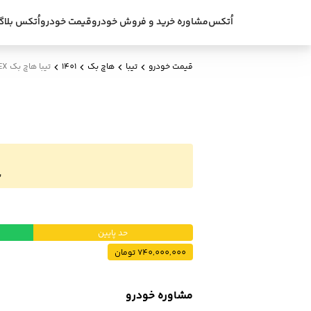
اُتکس
مشاوره خرید و فروش خودرو
قیمت خودرو
اُتکس بلاگ
قیمت خودرو
تیبا
هاچ بک
1401
تیبا هاچ بک EX مدل 1401
ب
حد پایین
740,000,000 تومان
مشاوره خودرو