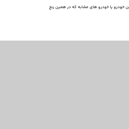
ین 780,000,000 تومان است. میتوانید برای خرید این خودرو یا خودرو های مشابه که در همین رنج