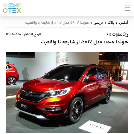
اُتکس
بلاگ
بررسی
هوندا CR-V مدل 2017، از شایعه تا واقعیت
نظرات
(
1
)
تاریخ انتشار
:
۱۳۹۵/۸/۸
هوندا CR-V مدل 2017، از شایعه تا واقعیت