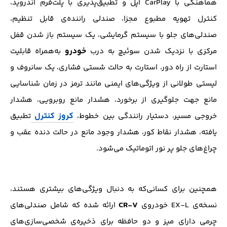
هماهنگی با CarPlay اپل و تطبیق‌پذیری با پلت‌فرم اندروید،
کنترل تهویه مطبوع مجزا، صندلی راننده‌ی قابل تنظیم،
صندلی‌های جلو با سیستم گرمایشی، یک سیستم باز شدن قفل
خودرو
مرکزی با نزدیک شدن سوئیچ به درب
به‌همراه قابلیت
استارت از راه دور، استارت به حالت شستی فشاری، یک سانروف و
لیستی طولانی از ویژگی‌های ایمنی مانند ترمز در زمان شناسایی
مانع جهت جلوگیری از برخورد، هشدار مانع روبرویی، هشدار
کروز کنترل
خروجی مسیر، دستیار رانندگی بین خطوط،
تطبیق
یافته، هشدار نقاط کور، هشدار وجود مانع در حالت دنده عقب و
چراغ‌های جلو پر نور اتوماتیک می‌شود.
همچنین برای کسانی‌که به دنبال ویژگی‌های بیشتری هستند،
CR-V
نسخه‌ی EX-L خودروی
ارائه شده که شامل صندلی‌های
چرمی دارای میز و دو حافظه برای ذخیره‌ی شخصی‌سازی‌های