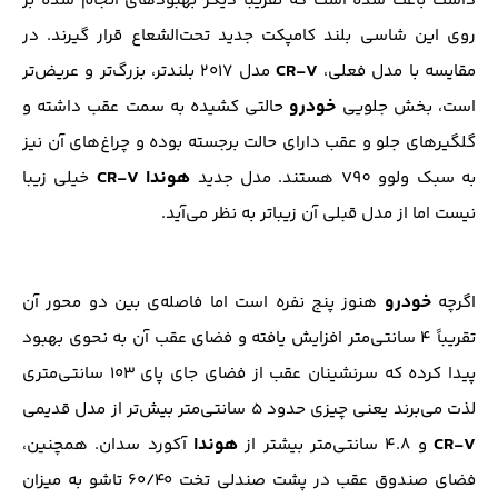
داشت باعث شده است که تقریبا دیگر بهبودهای انجام شده بر
روی این شاسی بلند کامپکت جدید تحت‌الشعاع قرار گیرند. در
CR-V
مقایسه با مدل فعلی،
مدل ۲۰۱۷ بلندتر، بزرگ‌تر و عریض‌تر
خودرو
است، بخش جلویی
حالتی کشیده به سمت عقب داشته و
گلگیرهای جلو و عقب دارای حالت برجسته بوده و چراغ‌های آن نیز
هوندا CR-V
به سبک ولوو V90 هستند. مدل جدید
خیلی زیبا
نیست اما از مدل قبلی آن زیباتر به نظر می‌آید.
خودرو
اگرچه
هنوز پنج نفره است اما فاصله‌ی بین دو محور آن
تقریباً ۴ سانتی‌متر افزایش یافته و فضای عقب آن به ‌نحوی بهبود
پیدا کرده که سرنشینان عقب از فضای جای پای ۱۰۳ سانتی‌متری
لذت می‌برند یعنی چیزی حدود ۵ سانتی‌متر بیش‌تر از مدل قدیمی
CR-V
هوندا
و ۴.۸ سانتی‌متر بیشتر از
آکورد سدان. همچنین،
فضای صندوق عقب در پشت صندلی تخت ۶۰/۴۰ تاشو به میزان