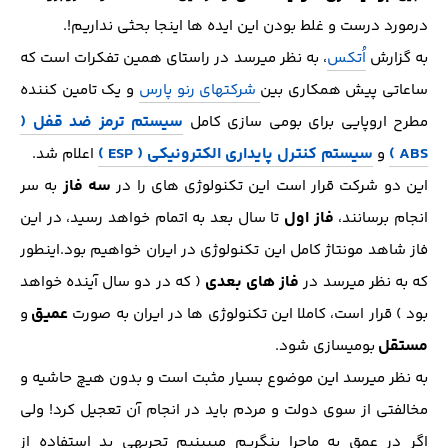
درمورد درست و غلط بودن این ایده ها اینجا بحثی نداریم!.
به گزارش
اُتکس
، به نظر میرسد در راستای همین تفکرات است که
ساعاتی پیش همکاری بین
شرکتهای رنو پارس
و یک تامین کننده
سیستم ترمز ضد قفل (
مطرح اروپایی برای بومی سازی کامل
ABS )
سیستم کنترل پایداری الکترونیکی ( ESP )
و
اعلام شد.
سه فاز
این دو شرکت قرار است این تکنولوژی های را در
به سر
فاز اول
انجام برسانند،
تا سال بعد به اتمام خواهد رسید، در این
فاز شاهد مونتاژ کامل این تکنولوژی در ایران خواهیم بود.اینطور
فاز های بعدی
که به نظر میرسد در
( که در دو سال آینده خواهد
عمیق
بود ) قرار است، کاملا این تکنولوژی ها در ایران به صورت
و
مستقل
بومی‎سازی شود.
به نظر میرسد این موضوع بسیار مثبت است و بدون هیچ حاشیه و
مخالفتی از سوی دولت و مردم باید در انجام آن تعجیل کرد! ولی
اگر در عمق به ماجرا بنگریم میبینیم تجربه‎ی بد استفاده از