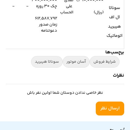
1,490,000,000
نقدی
400,000,000
792
علی
چک 30 روزه
-
-
سوناتا
(ریال)
الحساب
(ری
ال اف
612,587,792
زمان صدور
هیبرید
دعوتنامه
اتوماتیک
برچسب‌ها
شرایط فروش
آسان موتور
سوناتا هیبرید
نظرات
نظر خاصی ندادن دوستان شما اولین نفر باش
ارسال نظر