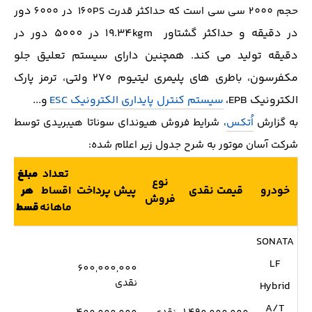
دور
حجم 2000 سی سی است كه حداکثر قدرت ١60PS در 6000
در دقیقه و حداکثر گشتاور 19.34kgm در 5000 دور در
دقیقه تولید می کند. همچنین دارای سیستم تعلیق جلو
مکفرسون، باطری های پلیمری لیتیوم 270 ولتی، ترمز پارک
الکترونیک EPB،
سیستم کنترل پایداری الکترونیک ESC
و...
به گزارش
اُتکس
، شرایط فروش هیوندای سوناتا هیبریدی توسط
شرکت آسان موتور به شرح جدول زیر اعلام شده:
تعداد
مبلغ
نوع
ما
خودرو
قیمت نقدی
پیش پرداخت
اقساط
هر
فروش
ارز
ماهانه
قسط
SONATA
LF
600,000,000
نقدی
Hybrid
A/T