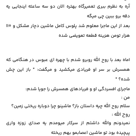
آره به نظرم ببری تعمیرگاه بهتره الان دو سه ساعته اینجایی یه
دقه برو ببین چی میگه
بعد از این ماجرا معلوم شد پلوس کامل ماشین دچار مشکل و 110
هزار تومن هزینه قطعه تعویضی شده
1ماه بعد با روح الله روبرو شدم با چهره ای عبوس در هنگامی که
همسرش بر سر او فریادی میکشید و میگفت: " باز این چش
شده؟ "
ماجرای افسردگی او و فریادهای همسرش را جویا شدم:
من :
سلام روح الله چیه داستان باز؟ ماشینو چرا دوباره ریختی زمین؟
روح الله :
نمیدونم والله داشتم از سرکار میومدم یه صدای زوزه واری
پیچیده بود تو ماشین اعصابمو بهم ریخته