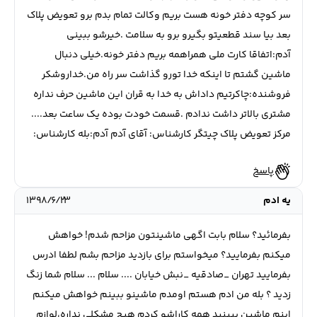
سر کوچه دفتر خونه هست بریم وکالت تمام بدم برو تعویض پلاک
بعد بیا سند قطعیتو بگیرو برو به سلامت .خیرشو ببینی
آدم:اتفاقا کارت ملی همراهمه بریم دفتر خونه.خیلی دنبال
ماشین گشتم تا اینکه خدا تورو گذاشت سر راه من.خداروشکر
فروشنده:چاکرتیم داداش به خدا به قران این ماشین حرف نداره
مشتری بالاتر داشت ندادم .قسمت خودت بوده یک ساعت بعد....
مرکز تعویض پلاک چیتگر کارشناس: آقای آدم آدم:بله کارشناس:
پاسخ
یه ادم
۱۳۹۸/۶/۲۳
بفرمائید؟ سلام بابت اگهی ماشینتون مزاحم شدم! خواهش
میکنم بفرمایید؟ میخواستم برای بازدید مزاحم بشم لطفا ادرس
بفرمایید تهران _صادقیه _نبش خیابان .... سلام ... سلام شما زنگ
زدید ؟ بله من ادم هستم اومدم ماشینو ببینم خواهش میکنم
اینم ماشین ببینید همه کاراشو کردم هیچ مشکلی نداره،لوازم