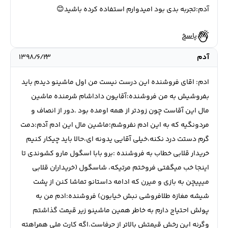
آدم:تجربه بدی بود امیدوارم استفاده کرده باشید😊
پاسخ
آدم
۱۳۹۸/۶/۲۳
ادم: اقای فروشنده این درست نیست من اول ماشینو دیدم باید
بفروشیش به من فروشنده:آقایون داداشام شرمنده ماشین
مال این آقاست چون زودتر از همه اومده بود .دور از انصاف و
مردونگیه که به این ادم نفروشم؛ماشین مال این ادم آدم:دمت
گرم دستت درد نکنه،خیلی آقایی یدونه ای،حالا باید چیکار کنیم
خریدار قلابی خطاب به فروشنده :برو بابا اسگول مارو کشوندی تا
اینجا خب میگفتی فروختم مرتیکه، شاسگول (خریداران قلابی
میپیچن به بازی و میرن که ادامه داستانو تماشا کنن از پشت
شیشه مغازه طلافروشی نبش خیابون) فروشنده:ادم من به
پولش احتیاج دارم به خاطر همین ماشینو زیر قیمت گذاشتم
وگرنه این رخش قیمتش بالاتر از حرفاست.اگه کارت ملی همراهته