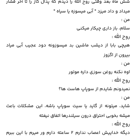
شش ماه بعد وقتی روح الله را دیدم که پدال گاز را تا آخر فشار
میداد و داد میزد " آبی میسوزه یا سیاه "
من :
سلام، باز داری چیکار میکنی
روح الله :
هیچی بابا از دیشب ماشین بد میسوزونه دود عجیب آبی میاد
بیرون از اگزوز
من :
اوه نکنه روغن سوزی داره موتور
روح الله :
نمیدونم شایدم از سوپاپ هاست ها؟
من :
شاید، میتونه از گاید یا سیت سوپاپ باشه، این مشکلات باعث
میشه بخوبی احتراق درون سیلندرها اتفاق نیفته
روح الله :
دیگه خداییش اعصاب ندارم 2 ساعته دارم ور میرم با این ببرم