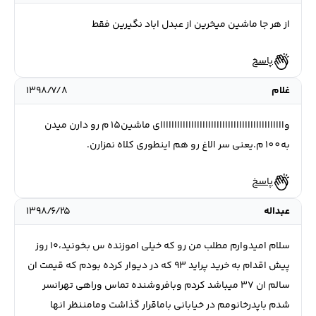
از هر جا ماشین میخرین از عبدل اباد نگیرین فقط
پاسخ
غلام
۱۳۹۸/۷/۸
واااااااااااااااااااااااااااااااااااااااااااای ماشین15 م رو دارن میدن
به100 م.یعنی سر الاغ رو هم اینطوری کلاه نمزارن.
پاسخ
عبداله
۱۳۹۸/۶/۲۵
سلام امیدوارم مطلب من رو که خیلی اموزنده س بخونید،۱۰ روز
پیش اقدام به خرید پراید ۹۳ که در دیوار کرده بودم که قیمت ان
سالم ان ۳۷ میباشد کردم وبافروشنده تماس وراهی تهرانسر
شدم باپدرخانومم در خیابانی باماقرار گذاشت ومامننظر انها