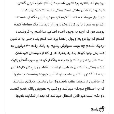
بودیم که بالاخره پیداشون شد،بعدازسلام علیک کردن گفتن
خودرو در خیابان پشتی است وقتی به سمت خودرو رفتیم
دورفیق فروشنده که مافکرمیکردیم خریداران دگه ای هستند
اقدام به سیاه بازی کرده وخودرو را از دید من دگ معامله کرده
بودند من که ازجو به وجود امده اطلاعی نداشتم به فروشنده
گفتم که بیا برویم وپول رانقدا پرداخت کنم بنده حتی به ماشین
نزدیک نشدم چه برسد سوارش بشوم،به بانک رفته ۳۰میلیون به
حسابش وارد کردم بعد به بفترخانه ای که از دوستان خودشان
است مارابرده و وکالت را به بنده واگدار کردند و سریعآمحل راترک
کرد و وقتی باماشین به شهریار امدیم ماشین را پیش کارشناس
برده که گفتن ماشین عقب جلو شاسی خورده وقسمت بد ماجرا
که ماشین از شیشه عقب تاصندوق مال ماشین دیگری میباشد
که به اصطلاح دوتکه میباشد ووقتی به تعویض پلاک رفتم گفتند
دو تکه است غیر قابل انتقال میباشد که بعد از شکایت بازیها
پاسخ