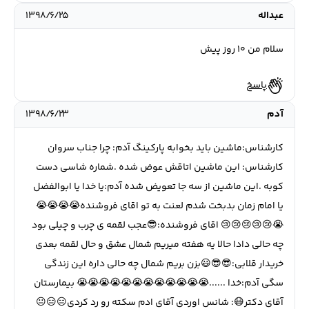
عبداله
۱۳۹۸/۶/۲۵
سلام من ۱۰ روز پیش
پاسخ
آدم
۱۳۹۸/۶/۲۳
کارشناس:ماشین باید بخوابه پارکینگ آدم: چرا جناب سروان
کارشناس: این ماشین اتاقش عوض شده .شماره شاسی دست
کوبه .این ماشین از سه جا تعویض شده آدم:یا خدا یا ابوالفضل
یا امام زمان بدبخت شدم لعنت به تو اقای فروشنده😭😭😭😭
😭😢😢😢😢😢 اقای فروشنده:😎عجب لقمه ی چرب و چیلی بود
چه حالی دادا حالا یه هفته میریم شمال عشق و حال لقمه بعدی
خریدار قلابی:😎😎😃بزن بریم شمال چه حالی داره این زندگی
سگی آدم:خدا ......😭😭😭😭😭😭😭😭😭😭😭😭 بیمارستان
آقای دکتر😷: شانس اوردی آقای ادم سکته رو رد کردی😑😑😐