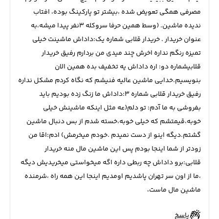
مصرفی همگی تعویض شده ،بیشتر تو پارکینگ بوده، افتاب
ندیده ماشین. (وسط همین حرفا سروکله ۳نفر پیدا میشه،به
عنوان خریدار . خریدار قلابی شماره یک:داداش ماشینت خیلی
تمیزه رنگم نداره اخرش چند میدی من بردارم رفیق خریدار
قلابیشماره دو: اره داداش یه تخفیف بده همین الان
بنویسیم.خدایی ماشین عالیه فنیشم که نگاه کردم مشکل نداره
رفیق خریدار قلابی شماره ۳:داداش ما زنگ زده بودیم باید
بفروشی به ما آدم: تو دلم(عه مثل اینکه ماشینش خیلی
خوبه،قیمتشم که خیلی خوبه،خسته شدم از بس دنبال ماشین
گشتم.دیگه اینو از دست نمیدم .خودم میخرمش) ادم:اقا من
زودتر از شما اینجا بودم پس این ماشین مال منه خریدار
قلابی:برو داداش چه ربطی داره اگه میخواستی میخریدیش دیگه
،ما از اون سر تهران پاشدیم اومدیم اینجا این همه راه ،شرمنده
ماشین مال ماست،
پاسخ