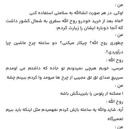
من :
اوکی، در هر صورت انشاالله به سلامتی استفاده کنی
2ماه بعد از خرید خودرو روح الله سفری به شمال کشور داشت
که آنجا دوباره ایشان را زیارت کردم:
من :
چطوری روح الله؟ چیکار میکنی؟ دو ساعته چرخ ماشین چرا
درآوردی؟.
روح الله :
مرسی، خوبم هیچی نمیدونم تو جاده که داشتم می اومدم
سرپیچ صدای تق تق عجیبی از چرخ ها میومد وا کردم ببینم چشه
من :
ا ممکنه از پلوس یا بلبرینگش باشه
روح الله :
آره، شاید.والله یه ساعته بازش کردم نفهمیدم مثل اینکه باید ببرم
تعمیرگاه
من :