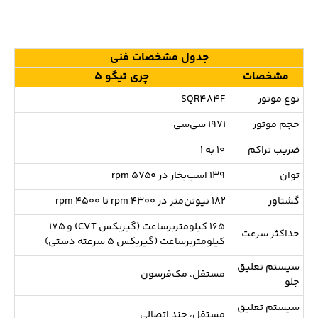
جدول مشخصات فنی
مشخصات
چری تیگو ۵
نوع موتور
SQR484F
حجم موتور
۱۹۷۱ سی‌سی
ضریب تراکم
۱۰ به ۱
توان
۱۳۹ اسب‌بخار در rpm ۵۷۵۰
گشتاور
۱۸۲ نیوتن‌متر در rpm ۴۳۰۰ تا rpm ۴۵۰۰
۱۶۵ کیلومتربرساعت (گیربکس CVT) و ۱۷۵
حداکثر سرعت
کیلومتربرساعت (گیربکس ۵ سرعته دستی)
سیستم تعلیق
مستقل، مک‌فرسون
جلو
سیستم تعلیق
مستقل، چند اتصالی