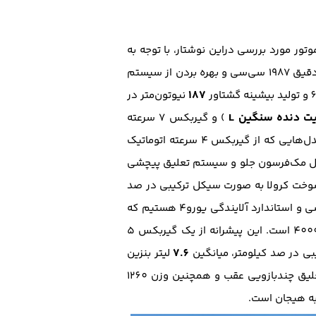
وتور مورد بررسی دراین نوشتار، با توجه به
تیپ مدل فول خودرو ( GLI ) و قرابت با رقیب خود مزدا 3، نمونه 2.0 لیتری آن است. این پیشرانه 16 سوپاپه با حجم دقیق 1987 سی‌سی و بهره بردن از سیستم
187
نیوتون‌متر در
یت دنده سنگین L
) و گیربکس 7 سرعته
مجهز به دکمه SPORT و در مدل‌هایی که از گیربکس 4 سرعته اتوماتیک
تم تعلیق مستقل مک‌فرسون جلو و سیستم تعلیق پیچشی
گین مصرف سوخت کرولا به صورت سیکل ترکیبی در صد
لیتر است. اما در مزدا 3 شاهد استفاده از پیشرانه‌ای چهار‌سیلندر 16 سوپاپه، با حجم دقیق 1999 سی‌سی و استاندارد آلایندگی یورو4 هستیم که
نیوتون متر در دور 4000 است. این پیشرانه از یک گیربکس 5
7.6
بی در صد کیلومتر، میانگین
لیتر بنزین
می‌سوازند. اما سواری مزدا 3 با توجه به ذات اسپرت خود و همچنین سیستم تعلیق مک‌فرسون جلو و سیستم تعلیق چند‌بازویی عقب و همچنین وزن 1260
 به هیجان است.