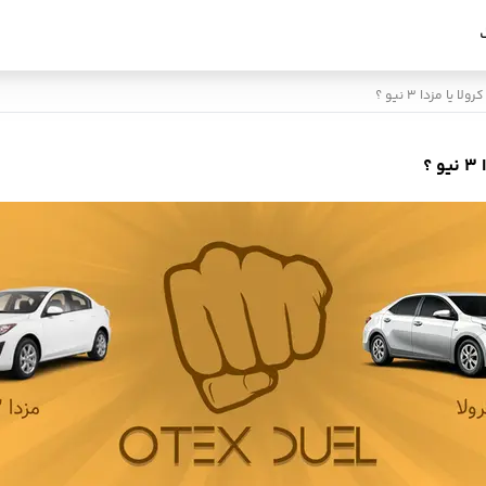
 مزدا 3 نیو ؟
؟