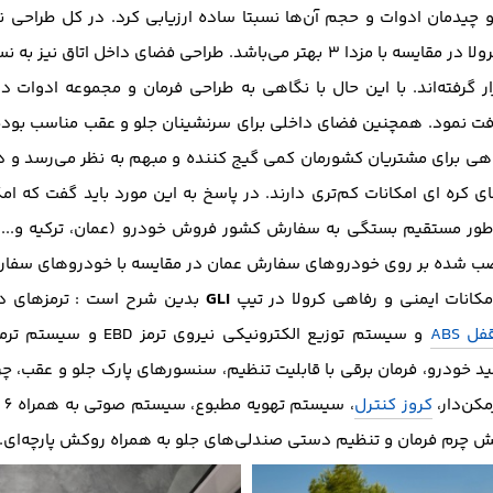
و چیدمان ادوات و حجم‌ آن‌ها نسبتا ساده‌ ارزیابی کرد. در کل طراحی ن
اکثریت افراد است و همچنین کیفیت رنگ کرولا در مقایسه با مزدا 3 بهتر می‌باشد
 گرفته‌اند. با این حال با نگاهی به طراحی فرمان و مجموعه ادوات د
یافت نمود. همچنین فضای داخلی برای سرنشینان جلو و عقب مناسب بوده
فاهی برای مشتریان کشورمان کمی گیج کننده و مبهم به نظر می‌رسد و در 
ای کره ای امکانات کم‌تری دارند. در پاسخ به این مورد باید گفت که ام
ه طور مستقیم بستگی به سفارش کشور فروش خودرو (عمان، ترکیه و...)
نصب شده بر روی خودرو‌های سفارش عمان در مقایسه با خودرو‌های سفارش
GLI
مکانات ایمنی و رفاهی کرولا در تیپ
بدین شرح است : ترمز‌های د
 ABS
د خودرو، فرمان برقی با قابلیت تنظیم، سنسور‌های پارک جلو و عقب، چر
مکن‌دار،
کروز کنترل
، 
کش چرم فرمان و تنظیم دستی صندلی‌های جلو به همراه روکش پارچه‌ای.