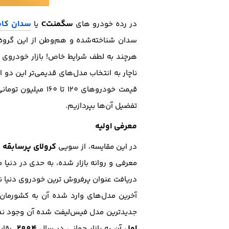
سگمنتC
سدان کا
در رده خودرو های
یا
سدان شناخته‌شده و هم‌وطن از این گروه می
هر‌چند به لطف شرایط خاص! بازار خودروی ک
ناچار به انتخاب مدل‌های قدیمی‌تر این دو
قیمت خودرو‌های 120 تا 160 میلیون تومانی در بازار ایجاد کرده‌است. در ادامه با آکادمی
تفضیل آن‌ها بپردازیم.
معرفی اولیه
کرولای پر‌سابقه
در این مقایسه، از سویی
ق
معرفی و روانه بازار شده، به حدی در دنیا 
جدید‌ترین مدل فیس‌لیفت شده آن وجود ند
اول
2004
آن به بازار جهانی در سال