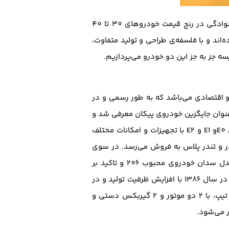
، دو رقیب فرانسوی و دو انتخاب محبوب و شناخته شده برای مصارف شهری و خانوادگی در رنج قیمت خودروهای 30 تا 40
اند و با فلسفه‌ی طراحی و تولید متفاوت،
سه جز به جز این دو خودرو می‌پردازیم.
اقتصادی می‌باشد که به طور رسمی و در
 X90 بوده، در سال 1383 و در طی توافق نامه ای به عنوان جایگزین خودروی پیکان معرفی شد و
در سال 1386 برای نخستین بار روانه‌ی بازارها شد. این خودرو در سال‌های اول مونتاژ خود در ایران در 3 تیپ کلی E0و E1 و E2 با تجهیزات و امکانات مختلف
، وانت و مدل‌های پارس تندر و تندر پلاس به فروش می‌رسد. در سوی
یا SD قرار دارد که حاصل همکاری مشترک پژو فرانسه و ایران خودرو در جهت تولید مدل سدان خودروی محبوب 206 و تاکید بر
ویژگی‌های خانوادگی آن می‌باشد. این محصول برای اولین بار در سال 1385 در تیراژ تولید محدود راهی بازار شد و در سال 1386 با افزایش ظرفیت تولید و در
در سال‌های اول تولید خود در 7 تیپ، با 2 دو موتور و 2 گیربکس دستی و