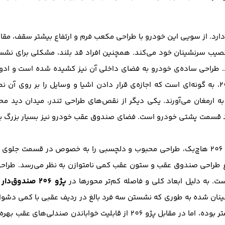
دارد. از سویی این خودرو با طراحی مکعب فرم و ارتفاع بیشتر سقف، مقاو
 نصیب سرنشینان خود می‌کند. همچنین افراد قد بلند، مشکلی برای نشس
شد. طراحی ساده‌ی خودرو به فضای داخلی آن نیز کشیده شده‌ است و اد
گرفته‌اند. طراحی داشبورد تندر بر خلاف 206، به گونه‌ای است که اجازه‌ی قرار دادن اشیا و وسا
ولانی راحتی کمتری را در مقایسه با 206 به ارمغان می‌آورند. یکی دیگر از نقص‌های طراحی تند
دود قسمت پشتی خودرو است. فضای صندوق عقب خودرو نیز بسیار بزرگ 
همانند پژو 206 هاچ‌بک، طراحی محبوب و دلچسبی را به خصوص در قسمت جلوی 
پژو 206 صندوق‌دار
ست. به دلیل ابعاد کلی و فاصله کم‌تر محور‌ها در
ن
ان شده به طوری که نشستن سه فرد بالغ در ردیف عقبی با کمی دشو
صندوق عقب پژو 206 در مقایسه با تندر کمتر بوده، اما در مقابل پژو 206 از ق