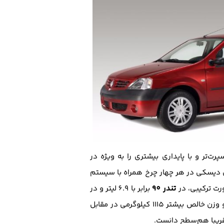
ل بالاتر و نوع سیستم تعلیق، نرم‌تر بوده اما پژو 206 سواری کمی اسپرت‌تر و با پایداری بیشتری را به ویژه در
و مطلوب ارزیابی شده‌اند، پژو 206 با بهره‌گیری از ترمز های دیسکی در هر چهار چرخ همراه با سیستم
تندر 90
برابر با 6.9 لیتر و در
برابر با 6.61 لیتر در یک صد کیلومتر است که علت مصرف کمی بالاتر تندر به دلیل ابعاد بزرگ‌تر و وزن خالص بیشتر 1115 کیلوگرمی در مقابل
قریبا هم‌سطح دانست.