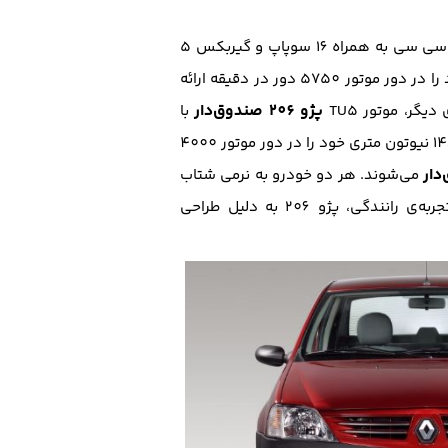
در قسمت فنی، هر دو خودرو، مشخصاتی نزدیک به هم دارند. هر دو خودرو از پیشرانه‌هایی با حجم تقریبی 1600 سی سی به همراه 16 سوپاپ و گیربکس 5
با کد K4Mبه همراه استاندارد آلایندگی یورو 4، 105 اسب بخار قدرت خود را در دور موتور 5750 دور در دقیقه ارائه
پژو 206 صندوق‌دار
با
استاندارد آلایندگی یورو 4 بهینه، حداکثر قدرت 105 اسب بخاری خود را در دور موتور بالاتر 5800 و حداکثر گشتاور 148 نیوتون متری خود را در دور موتور 4000
می‌شوند. هر دو خودرو به نرمی شتاب
بهتر و مطلوب تر ارزیابی شده اما در تجربه‌ی رانندگی، پژو 206 به دلیل طراحی