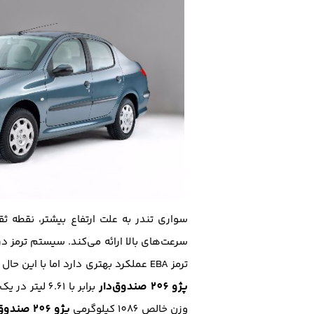
ترمز EBA عملکرد بهتری دارد اما با این حال سیستم ترمز تندر هم بسیار مطمئن است. میانگین مصرف سوخت به صورت ترکیبی، در
پژو 206 صندوق‌دار
پژو 206 صندوق‌دار
وزن خالص 1086 کیلوگرمی