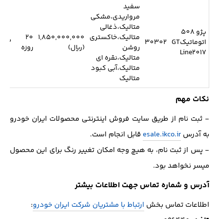
سفید
مرواریدی،مشکی
متالیک،ذغالی
پژو 508
متالیک،خاکستری
1,850,000,000
20
اتوماتیکGT
30302
1162
روشن
(ریال)
روزه
Line2017
متالیک،نقره ای
متالیک،آبی کبود
متالیک
نکات مهم
- ثبت نام از طریق سایت فروش اینترنتی محصولات ایران خودرو
به آدرس
esale.ikco.ir
قابل انجام است.
- پس از ثبت نام، به هیچ وجه امکان تغییر رنگ برای این محصول
میسر نخواهد بود.
آدرس و شماره تماس جهت اطلاعات بیشتر
اطلاعات تماس بخش
ارتباط با مشتریان شرکت ایران خودرو
: