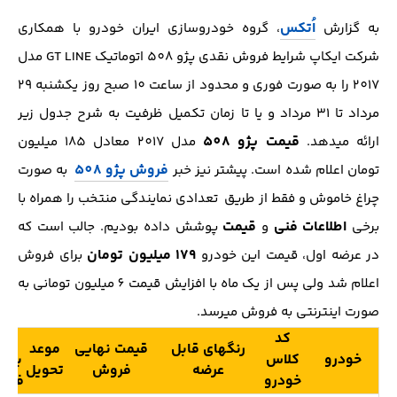
اُتکس
به گزارش
، گروه خودروسازی ایران خودرو با همکاری
شرکت ایکاپ شرایط فروش نقدی پژو 508 اتوماتیک GT LINE مدل
2017 را به صورت فوری و محدود از ساعت 10 صبح روز یکشنبه 29
مرداد تا 31 مرداد و یا تا زمان تکمیل ظرفیت به شرح جدول زیر
قیمت پژو 508
ارائه میدهد.
مدل 2017 معادل 185 میلیون
فروش پژو 508
تومان اعلام شده است. پیش‎تر نیز خبر
به صورت
چراغ خاموش و فقط از طریق تعدادی نمایندگی منتخب را همراه با
اطلاعات فنی
قیمت
برخی
و
پوشش داده بودیم. جالب است که
179 میلیون تومان
در عرضه اول، قیمت این خودرو
برای فروش
اعلام شد ولی پس از یک ماه با افزایش قیمت 6 میلیون تومانی به
صورت اینترنتی به فروش میرسد.
کد
کد
رنگهای قابل
قیمت نهایی
موعد
خودرو
کلاس
برنا
عرضه
فروش
تحویل
خودرو
فرو