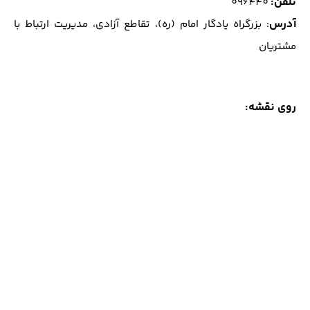
تلفن
:
096440
آدرس
: بزرگراه يادگار امام (ره)، تقاطع آزادي، مديريت ارتباط با
مشتريان
روی نقشه: