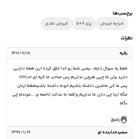
برچسب‌ها
شرایط فروش
پژو 508
فروش نقدی
نظرات
رقیه
۱۴۰۱/۷/۱۸
فقط یه سوال دارم،،،یعنی شما رو خدا خلق کرده این همه دارایی
دارید ولی ما چیی هیچی نداریم پس صاحب ما کیه ای خداااااا
پس ما کی ماشین داشته باشیم خونه داشته باشیمفقط اینان
مگه اینا چی دارن ما نداریم واقعا به عدالت جامعه و....موندم چی
بگم
پاسخ
سعیدخدابنده لو
۱۳۹۷/۱/۱۶