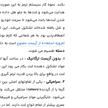
نکند. نحوه کار سیستم ترمز به این صورت 
هدایت می‌شود و لنت‌ها به جلو هل داده م
شدن لنت‌ها باعث می‌شود تا سرعت خودرو ک
و شل بافته شده‌اند تشکیل می‌شد. این ت
انعطاف‌پذیر بود به هر شعاعی که لازم بو
امروزه استفاده از آزبست ممنوع
است به دلیل
دسته
تقسیم می شوند.
1.
بدون آزبست ارگانیک
:
در ساخت آنها از
مواد تشکیل دهنده لنت بکار می رود این موا
لنت در واقع برای بالا بردن قدرت ترمز گیری 
2.
سرامیکی
:
یکی از تفاوتهای اصلی بینِ م
rotors
گرما را از گردنده(
) منتقل می‌کند و
می‌شود. جایگزینی موادِ سرامیکی و فیبرهای 
عمری بیشتر از تمام انواع لنت دارند. اما در 