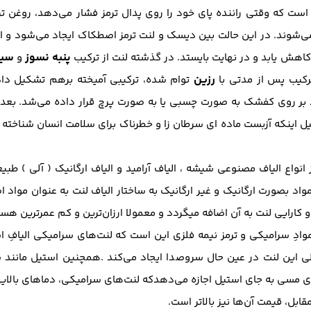
است که وقتی راننده پای خود را روی پدال ترمز فشار می‌دهد، روغن ت
ی‌شوند. در این حالت بین دیسک و لنت ترمز اصطکاک ایجاد می‌شود و ای
پنبه نسوز
سیم
اهش یابد و در نهایت بایستد. در گذشته لنت از ترکیب
و
رزین
رکیب پس از مدتی با
توام شده، ترکیبی آمیخته برهم تشکیل داد
د بر روی کفشک به صورت چسبی یا به صورت پرچ قرار داده می‌شد. بعد ا
 اینکه آزبست ماده ای سرطان زا و خطرناک برای سلامت انسان شناخته ش
 انواع الیاف مصنوعی شیشه ، الیاف آرامید و الیاف ارگانیک ( آلی ) طب
د بصورت ارگانیک و غیر ارگانیک به ساختار الیاف لنت به عنوان مواد ا
و کارایی لنت به آن اضافه میگردد و معمولا ارزان‌ترین و کم‌ عمرترین هست
وادِ سرامیکی و ترمز نیمه فلزی این است که لنت‌های سرامیکی الیافِ ا
لی این لنت در عین حال سروصدا ایجاد می‌کند .همچنین استیل مانن
مسی به جای استیل اجازه می‌دهدکه لنت‌های سرامیکی، دماهای بالایی را 
مقابل، قیمت آن‌ها نیز بالاتر است.