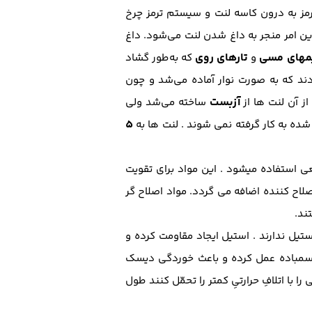
رمز به درون کاسه لنت و سیستم ترمز چرخ
ن امر منجر به داغ شدن لنت می‌شود. داغ
های مسی
تارهای
روی
و
که به‌طور گشاد
ند که به صورت نوار آماده می‌شد و چون
آزبست
ز آن لنت ها از
ساخته می‌شد ولی
5
ده به کار گرفته نمی شوند . لنت ها به
یعی استفاده میشود . این مواد برای تقویت
صلاح کننده اضافه می گردد. مواد اصلاح گر
ند.
ستیل ندارند . استیل ایجاد مقاومت کرده و
د سمباده عمل کرده و باعث خوردگی دیسک
با اتلافِ حرارتیِ کمتر را تحمّل کنند طول