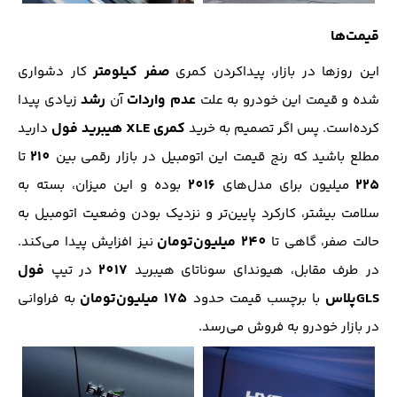
قیمت‌ها
صفر کیلومتر
این روز‌ها در بازار، پیدا‌کردن کمری
کار دشواری
عدم واردات
رشد
شده و قیمت این خودرو به علت
آن
زیادی پیدا
کمری XLE هیبرید فول
کرده‌است. پس اگر تصمیم به خرید
دارید
210
مطلع باشید که رنج قیمت این اتومبیل در بازار رقمی بین
تا
2016
225
میلیون برای مدل‌های
بوده و این میزان، بسته به
سلامت بیشتر، کارکرد پایین‌تر و نزدیک بودن وضعیت اتومبیل به
240 میلیون‌تومان‌
حالت صفر، گاهی تا
نیز افزایش پیدا می‌کند.
2017
فول
در طرف مقابل، هیوندای سوناتای هیبرید
در تیپ
GLSپلاس
175 میلیون‌تومان
با برچسب قیمت حدود
به فراوانی
در بازار خودرو به فروش می‌رسد.