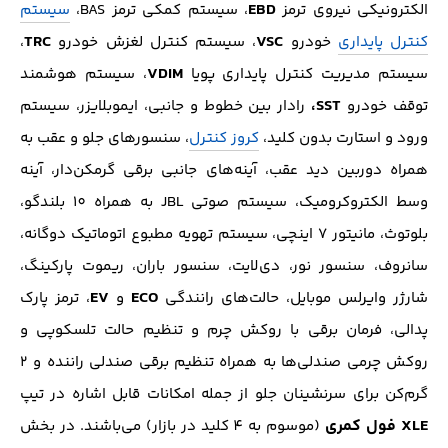
EBD
الکترونیکی نیروی ترمز
، سیستم کمکی ترمز BAS،
سیستم
TRC
VSC
کنترل پایداری
خودرو
، سیستم کنترل لغزش خودرو
،
VDIM
سیستم مدیریت کنترل پایداری پویا
، سیستم هوشمند
SST،
توقف خودرو
رادار بین خطوط و جانبی، ایموبلایزر، سیستم
ورود و استارت بدون کلید،
کروز کنترل
، سنسور‌های جلو و عقب به
همراه دوربین دید عقب، آینه‌های جانبی برقی گرمکن‌دار، آینه
وسط الکتروکرومیک، سیستم صوتی JBL به همراه 10 بلندگو،
بلوتوث، مانیتور 7 اینچی، سیستم تهویه مطبوع اتوماتیک دوگانه،
سانروف، سنسور نور، دی‌لایت، سنسور باران، ریموت پارکینگ،
EV
ECO
شارژر وایرلس موبایل، حالت‌های رانندگی
و
، ترمز پارک
پدالی، فرمان برقی با روکش چرم و تنظیم حالت تلسکوپی و
روکش چرمی صندلی‌ها به همراه تنظیم برقی صندلی راننده و 2
گرم‌کن برای سرنشینان جلو از جمله امکانات قابل اشاره در تیپ
XLE فول کمری
(موسوم به 4 کلید در بازار) می‌باشند. در بخش