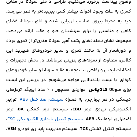
وضوح پیداست برخورد می‌کنیم. طراحی داخلی سوناتا در مقابل
کمری به علت وجود ادوات بیشتر کمی پیچیده‌تر به نظر می‌رسد.
دید به محیط بیرون مناسب ارزیابی شده و اتاق سوناتا، فضای
کافی و مناسبی را برای سرنشینان جلو و عقب ارائه می‌دهد.
مجموعه نشان‌دهنده‌های پشت آمپر سوناتا مدرن‌تر از کمری بوده
و دورشمار آن به مانند کمری و سایر خودرو‌های هیبرید این
کلاس، متفاوت از نمونه‌های بنزینی می‌باشد. در بخش تجهیزات و
امکانات ایمنی و رفاهی، با توجه به عقبه سوناتا و سایر خودرو‌های
کره‌ای، با لیست بلند‌بالایی مواجه می‌شویم. در بررسی این لیست
GLSپلاس
برای سوناتا
، مواردی همچون : 6 عدد ایر‌بگ، ترمز‌های
دیسکی در هر چهارچرخ به همراه
سیستم ضد قفل ABS
، توزیع
BA
EBD،
الکترونیکی نیروی ترمز
سیستم ترمز کمکی
، ترمز
AEB
اضطراری اتوماتیک
،
سیستم کنترل پایداری الکترونیکی ESC
،
VSM
TCS
سیستم کنترل کشش
، سیستم مدیریت پایداری خودرو
،