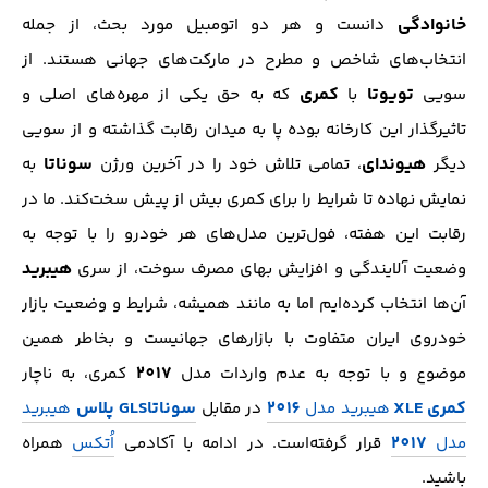
خانوادگی
دانست و هر دو اتومبیل مورد بحث، از جمله
انتخاب‌های شاخص و مطرح در مارکت‌های جهانی هستند. از
تویوتا
کمری
سویی
با
که به حق یکی از مهره‌های اصلی و
تاثیرگذار این کارخانه بوده پا به میدان رقابت گذاشته و از سویی
هیوندای
سوناتا
دیگر
، تمامی تلاش خود را در آخرین ورژن
به
نمایش نهاده تا شرایط را برای کمری بیش از پیش سخت‌کند. ما در
رقابت این هفته، فول‌ترین مدل‌های هر خودرو را با توجه به
هیبرید
وضعیت آلایندگی و افزایش بهای مصرف سوخت، از سری
آن‌ها انتخاب کرده‌ایم اما به مانند همیشه، شرایط و وضعیت بازار
خودروی ایران متفاوت با بازار‌های جهانیست و بخاطر همین
2017
موضوع و با توجه به عدم واردات مدل
کمری، به ناچار
کمری
XLE
2016
سوناتا
GLS پلاس
هیبرید مدل
در مقابل
هیبرید
2017
مدل
قرار گرفته‌است. در ادامه با آکادمی
اُتکس
همراه
باشید.