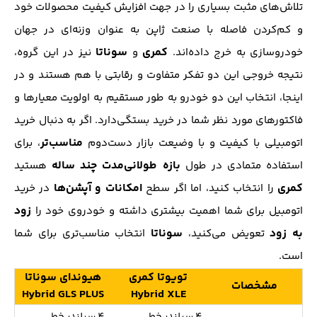
تلاش‌های مثبت بسیاری را در جهت افزایش کیفیت محصولات خود
و کم‌کردن فاصله با صنعت ژاپن به عنوان وزنه‌ای در جهان
کمری
سوناتا
خودروسازی به خرج‌ داده‌اند.
و
نیز در این گروه،
نتیجه خروجی این دو تفکر متفاوت و رقابتی با هم هستند و در
اینجا، انتخاب این دو خودرو به طور مستقیم به اولویت معیار‌ها و
فاکتور‌های مورد نظر شما در خرید بستگی‌دارد. اگر به دنبال خرید
مناسب‌تر
اتومبیلی با کیفیت و با وضیعت بازار دست‌دوم
، برای
بازه طولانی‌مدت چند ساله
استفاده متمادی در طول
هستید
کمری
امکانات و آپشن‌ها
را انتخاب کنید، اما اگر سطح
در خرید
زود
اتومبیل برای شما اهمیت بیشتری داشته و خودرو‌ی خود را
به زود
سوناتا
تعویض می‌کنید،
انتخاب مناسب‌تری برای شما
است.
تویوتا کمری
هیوندای سوناتا
مشخصات
Hybrid GLS PLUS
Hybrid XLE
4 سیلندر خطی
4 سیلندر خطی