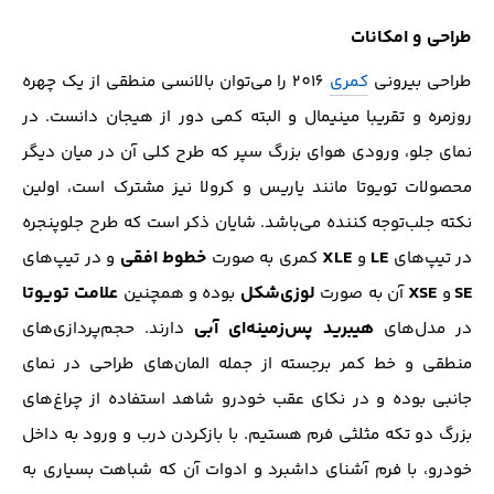
طراحی و امکانات
طراحی بیرونی
کمری
2016 را می‌توان بالانسی منطقی از یک چهره
روزمره و تقریبا مینیمال و البته کمی دور از هیجان دانست. در
نمای جلو، ورودی هوای بزرگ سپر که طرح کلی آن در میان دیگر
محصولات تویوتا مانند یاریس و کرولا نیز مشترک است، اولین
نکته جلب‌توجه کننده می‌باشد. شایان ذکر است که طرح جلوپنجره
LE
XLE
خطوط افقی
در تیپ‌های
و
کمری به صورت
و در تیپ‌های
SE
XSE
لوزی‌شکل
علامت تویوتا
و
آن به صورت
بوده و همچنین
هیبرید
پس‌زمینه‌ای آبی
در مدل‌های
دارند. حجم‌پردازی‌های
منطقی و خط کمر برجسته از جمله المان‌های طراحی در نمای
جانبی بوده و در نکای عقب خودرو شاهد استفاده‌ از چراغ‌های
بزرگ دو تکه مثلثی فرم هستیم. با بازکردن درب و ورود به داخل
خودرو، با فرم آشنای داشبرد و ادوات آن که شباهت بسیاری به