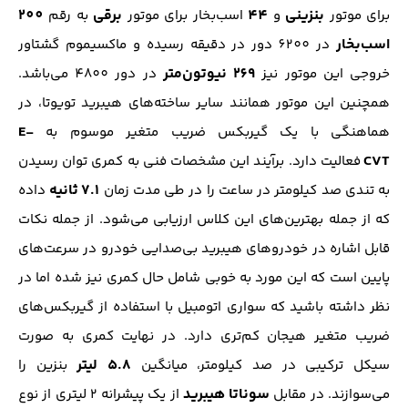
بنزینی
44
برقی
200
برای موتور
و
اسب‌بخار برای موتور
به رقم
اسب‌بخار
در 6200 دور در دقیقه رسیده و ماکسیموم گشتاور
269 نیوتون‌متر
خروجی این موتور نیز
در دور 4800 می‌باشد.
همچنین این موتور همانند سایر ساخته‌های هیبرید تویوتا، در
E-
هماهنگی با یک گیربکس ضریب متغیر موسوم به
CVT
فعالیت دارد. بر‌آیند این مشخصات فنی به کمری توان رسیدن
7.1
ثانیه
به تندی صد کیلومتر در ساعت را در طی مدت زمان
داده
که از جمله بهترین‌های این کلاس ارزیابی می‌شود. از جمله نکات
قابل اشاره در خودرو‌های هیبرید بی‌صدایی خودرو در سرعت‌های
پایین است که این مورد به خوبی شامل حال کمری نیز شده اما در
نظر داشته باشید که سواری اتومبیل با استفاده از گیربکس‌های
ضریب متغیر هیجان‌ کم‌تری دارد. در نهایت کمری به صورت
5.8 لیتر
سیکل ترکیبی در صد کیلومتر، میانگین
بنزین را
سوناتا هیبرید
می‌سوازند. در مقابل
از یک پیشرانه 2 لیتری از نوع