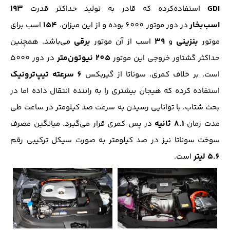
193
GDI
استفاده‌‌کرده که قادر به تولید حداکثر قدرت
اسب‌بخار
154
در دور موتور 6000 بوده و از این میزان،
اسب برای
بنزینی
39
برقی
موتور
و
اسب از آن موتور
می‌باشد. همچنین
205 نیوتون‌متر
حداکثر گشتاور خروجی این موتور
در دور 5000
6 سرعته تیپ‌ترونیک
است. بر خلاف کمری، سوناتا از گیربکس
استفاده کرده که هیجان بیشتری را به راننده انتقال داده اما در
بحث شتاب، با توانایی رسیدن به سرعت صد کیلومتر در ساعت طی
8.1 ثانیه
مدت زمان
در پس کمری قرار می‌گیرد. میانگین مصرف
سوخت سوناتا نیز در صد کیلومتر به صورت سیکل ترکیبی رقم
5.6 لیتر
است.