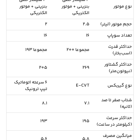
نوع موتور
بنزینی + موتور
بنزینی + موتور
الکتریکی
الکتریکی
حجم موتور (لیتر)
2.5
2
تعداد سوپاپ
16
16
حداکثر قدرت
مجموعا 200
مجموعا 193
(اسب‌بخار)
حداکثر گشتاور
205
269
(نیوتون‌متر)
6 سرعته اتوماتیک
نوع گیربکس
E-CVT
تیپ ترونیک
شتاب صفر تا صد
8.1
7.1
(ثانیه)
حداکثر سرعت
193
195
(کیلومتر در ساعت)
میانگین مصرف
5.6
5.8