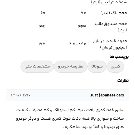
سوخت ترکیبی (لیتر)
حجم باک (لیتر)
70
60
حجم صندوق‌عقب
461
436
(لیتر)
حدود قیمت در بازار
175
215-240
(میلیون‌تومان)
برچسب‌ها
کمری
سوناتا
مقایسه خودرو
مشخصات فنی
نظرات
۱۳۹۶/۱۲/۱۶
Just japanese cars
عشق فقط كمرى راحت ، نرم ،كم استهلاك و كم مصرف ، كيفيت
ساخت و سوارى بالا همه نكات قوت كمرى هست و ديگر خودرو
هاى تويوتا واقعاً تويوتا شاهكاره .