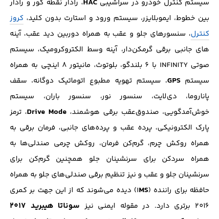
HAC
سیستم کنترل خودرو در سراشیبی
، رادار نقطه کور و رادار
بین خطوط، ایموبلایزر، سیستم ورود و استارت بدون کلید،
کروز
کنترل
، سنسور‌های جلو و عقب به همراه دوربین دید عقب، آینه
های جانبی برقی گرمکن‌دار، آینه وسط الکتروکرومیک، سیستم
صوتی INFINITY با 6 بلندگو، بلوتوث، مانیتور 8 اینچی به همراه
GPS
سیستم
، سیستم تهویه مطبوع اتوماتیک دوگانه، سقف
پاناروما، دی‌لایت، سنسور نور، سنسور باران، سیستم
Drive Mode
خوش‌آمد‌گویی، صندوق‌عقب برقی هوشمند،
، ترمز
پارک الکترونیکی، پرده عقب و پرده‌های جانبی، فرمان برقی به
همراه روکش چرم، گرم‌کن فرمان، روکش چرمی صندلی‌ها به
همراه سرد‌کن برای سرنشینان جلو همچنین گرم‌کن برای
سرنشینان جلو و عقب و نیز تنظیم برقی صندلی‌های جلو به همراه
MS
حافظه برای راننده (I
) دیده می‌شوند که از این جهت بر کمری
سوناتا هیبرید 2017
2016 برتری دارد. در مقوله ایمنی نیز