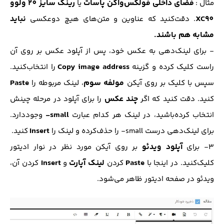
فضای داخلی فولکس‌واگن پاسات
رینگ سایز 20 ولوو
مثال :
یا
XC90
نباید
. دقت‌کنید که عناوین و متن‌های هیچ دو‌عکسی
مشابه هم باشند.
- برای لینک‌دهی به عکس خود، پس از آپلود عکس بر روی آن
Copy image address
راست کلیک کرده و گزینه
را انتخاب‌کنید.
مولفه سوم
Paste
سپس با کلیک بر روی آیکن
، لینک مربوطه را
چند عکس
کنید. دقت کنید که اگر
را برای آپلود در مرحله چینش
small-
انتخاب کرده‌باشید، در لینک هر کدام عبارت
وجود‌دارد.
Insert
برای لینک‌دهی درست small- را حذف‌کرده و لینک را
کنید.
آپلود ویدئو
3- برای
بر روی آیکن مورد نظر در نوار ادیتور
Paste
لینک آپارت
Insert
کلیک‌کنید. در اینجا با
کردن
و
کردن آن،
ویدئو در صفحه ادیتور ظاهر می‌شود.