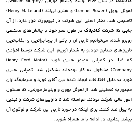
کادیلاک
در سال ۱۹۰۲ توسط ویلیام مورفی (William Murphy)،
لموئل بوول (Lemuel Bowen) و هنری لی‌لند (Henry M. Leland)
تاسیس شد. دفتر اصلی این شرکت در نیویورک قرار دارد. از آن
کادیلاک
جایی که شرکت
در طول عمر خود با چالش‌های مختلفی
روبرو شده، می‌توانیم تاریخ آن را یکی از پرماجراترین و جذاب‌ترین
تاریخ‌های صنایع خودرو به شمار آوریم. این شرکت توسط افرادی
که قبلا در کمپانی موتور هنری فورد (Henry Ford Motor
Company) مشغول به کار بوده‌اند تشکیل شد. کمپانی هنری
فورد به دلیل اختلافات ایجاد شده بین آقای فورد و سرمایه‌‌گذاران
مجبور به تعطیلی شد. از لموئل بوون و ویلیامز مورفی، که مسئول
امور مالی شرکت بودند، خواسته شد تا دارایی‌های شرکت را تبدیل
به پول نقد کنند. برای اینکه در مورد تاریخ این شرکت و لوگوی آن
بیشتر بدانید، در ادامه با ما همراه شوید.