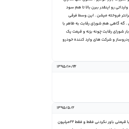
اتی رو اینقدر ببرن بالا تا هم سود
انتر فروخته میشن . این وسط فرقی
. گه گاهی هم شورای رقابت به ظاهر با
ار شورای رقابت چونه بزنه و قیمت یک
ودروساز و شرکت های وارد کننده خودرو
۱۳۹۵/۱۰/۲۲
۱۳۹۵/۵/۲
برای یک خانواده متوسط چندین مدل ماشین موجود است 1-پراید131sl پراید131slx پراید132 پراید111 پرایدها با انواع اقسام با قیمتی باور نکردنی فقط و فقط 22میلیون