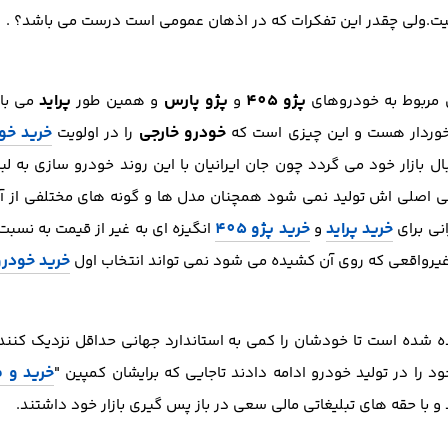
یت.ولی چقدر این تفکرات که در اذهان عمومی است درست می باشد؟ .
پژو 405
پژو پارس
پراید
ی مربوط به خودروهای
و
و همین طور
می باش
خودرو خارجی
خرید خو
رخوردار هست و این چیزی است که
را در اولویت
بال بازار خود می گردد چون جان ایرانیان با این روند خودرو سازی ب
ی اصلی اش تولید نمی شود همچنان مدل ها و گونه های مختلفی از آن
خرید پراید
خرید پژو 405
انی برای
و
انگیزه ای به غیر از قیمت به نسبت 
خرید خودرو
غیرواقعی که روی آن کشیده می شود نمی تواند انتخاب اول
ده است تا خودشان را کمی به استاندارد جهانی حداقل نزدیک کنند و
خرید و 
د را در تولید خودرو ادامه دادند تاجایی که برایشان کمپین "
و با حقه های تبلیغاتی مالی سعی در باز پس گیری بازار خود داشتند.