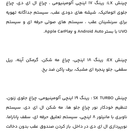
چینش LX: رینگ 17 اینچی آلومینیومی ، چراغ ال ای دی، چراغ
جلوی اتوماتیک، شیشه های دودی عقب، سیستم جداگانه تهویه
برای سرنشینان عقب ، سیستم های صوتی حرفه ای و سیستم
UVO با بستر Android Auto و Apple CarPlay.
چینش EX: رینگ 18 اینچی، چراغ مه شکن، گرمکن آینه، ریل
سقفی، جلو پنجره ای مشبک، برف پاکن ضد یخ.
چینش SX TURBO : رینگ 19 اینچی آلومینیومی، چراغ جلوی زنون،
تنظیم خودکار نور چراغ جلو ها، مه شکن ال ای دی، سیستم
ناوبری با مانیتور 8 اینچی، سیستم تعلیق حرفه ای، سقف پاناراما،
نورپردازی ال ای دی در داخل، باز کردن صندوق عقب بدون دخالت