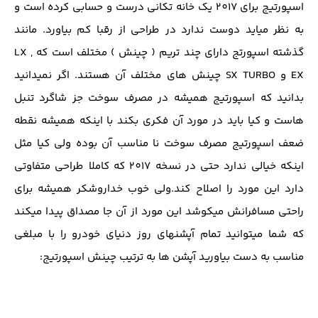
اسپورتیج برای 2017 یک خانه تکانی درست و حسابی کرده است و
به نظر میاید دوست ندارد در طراحی از رقبا کم بیاورد. مانند
گذشته اسپورتج دارای چند تریم ( چینش ) مختلف است که LX ,
EX و SX TURBO چینش های مختلف آن هستند. اگر نمیدانید
بدانید که اسپورتیج همیشه در مصرف سوخت جز شاگرد تنبل
هاست و کیا باید در مورد آن فکری بکند با اینکه همیشه نقطه
ضعف اسپورتیج مصرف سوخت نا مناسب آن بوده ولی کیا مثل
اینکه خیالی ندارد حتی در نسخه 2017 که کاملا طراحی متفاوتی
دارد این مورد را اصلاح کند.ولی خوب خداروشکر همیشه برای
راحتی مسافرانش میکوشد این مورد از آن جا مصداق پیدا میکند
که شما میتوانید تمام آپشنهای روز دنیای خودرو را با مبلغی
مناسب به دست بیاورید آپشن ها به ترتیب چینش اسپورتیج: