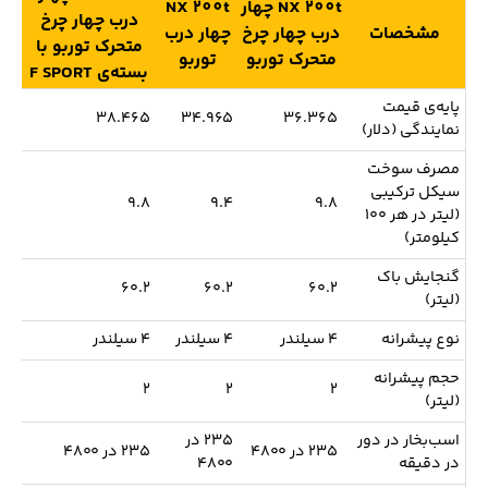
NX 200t چهار
NX 200t
درب چهار چرخ
مشخصات
درب چهار چرخ
چهار درب
متحرک توربو با
متحرک توربو
توربو
بسته‌ی F SPORT
پایه‌ی قیمت
۳۸.۴۶۵
۳۴.۹۶۵
۳۶.۳۶۵
نمایندگی (دلار)
مصرف سوخت
سیکل ترکیبی
۹.۸
۹.۴
۹.۸
(لیتر در هر ۱۰۰
کیلومتر)
گنجایش باک
۶۰.۲
۶۰.۲
۶۰.۲
(لیتر)
نوع پیشرانه
۴ سیلندر
۴ سیلندر
۴ سیلندر
حجم پیشرانه
۲
۲
۲
(لیتر)
اسب‌بخار در دور
۲۳۵ در
۲۳۵ در ۴۸۰۰
۲۳۵ در ۴۸۰۰
در دقیقه
۴۸۰۰