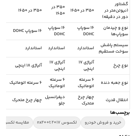
گشتاور
۳۵۰ در
(نیوتن‌متر در
۳۵۰ در ۱۶۵۰
۳۵۰ در ۱۶۵۰
۱۶۵۰
دور در دقیقه)
نوع و چیدمان
۱۶ سوپاپ
۱۶ سوپاپ
۱۶ سوپاپ DOHC
سوپاپ‌ها
DOHC
DOHC
سیستم پاشش
استاندارد
استاندارد
استاندارد
سوخت مستقیم
آلیاژی ۱۷
آلیاژی ۱۷
نوع چرخ
آلیاژی ۱۸ اینچی
اینچی
اینچی
۶ سرعته
۶ سرعته
نوع جعبه دنده
۶ سرعته اتوماتیک
اتوماتیک
اتوماتیک
چهار چرخ
دیفرانسیل
انتقال قدرت
چهار چرخ متحرک
متحرک
جلو
برچسب‌ها
خرید و فروش خودرو
لکسوس nx200t 2017
مقایسه لکسوس nx200t با x300h