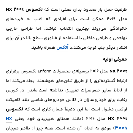
لکسوس NX 200t
ظرفیت حمل بار محدود بدان معنی است که
مدل 201۶ ممکن است برای افرادی که اغلب به خریدهای
خانوادگی می‌روند بهترین انتخاب نباشد، اما طراحی خارجی
تهاجمی و طراحی داخلی با استفاده از فناوری سطح بالا در آن برای
اُتکس
اقشار دیگر جلب توجه می‌کند.با
همراه باشید.
معرفی اولیه
NX 200t
مدل 201۶ بوسیله‌ی محصولات Enform لکسوس برقراری
ارتباط گسترده‌تری را از طریق تلفن‌های هوشمند ایجاد می‌کند اما
از لحاظ سایر خصوصیات تغییری نداشته است.ماندن در کورس
رقابت برای خودروسازان در کلاس خودروهای شاسی بلند کامپکت
لکسوس
لوکس دشوار است اما این دقیقاً همان کاری است که
NX
NX 200t
مدل 201۶ (مانند همتای هیبریدی خود یعنی
300h
) موفق به انجام آن شده است. همه چیز از ظاهر هیجان