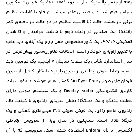
رفته از جنس پلاستیک عالی با برند "NuLuxe"، یک فرمان تلسکوپی
سراسر چرم شیب‌دار، صندلی‌های سرنشینان جلو با قابلیت تنظیم
برقی در هشت حالت (با قابلیت تنظیم در دو حالت در ناحیه‌ی کمر
راننده)، یک صندلی در ردیف دوم با قابلیت خوابیدن و تا شدن
تفکیکی ۴۰/۶۰، یک کاور مخصوص حمل بار و یک آینه‌ی دید عقب
با تغییر زاویه‌ی خودکار است. امکانات فناوری‌محور پیش‌فرض در
مدل استاندارد شامل یک صفحه نمایش ۷ اینچی، یک دوربین دید
عقب، ارتباط صوتی و تلفنی از طریق بلوتوث، امکان کنترل از طریق
فرمان‌های صوتی Siri Eyes Free گوشی‌های هوشمند آیفون، رابط
کاربری الکترونیکی Display Audio و یک سیستم صوتی دارای
هشت بلندگو و یک دستگاه پخش سی‌دی، رادیوی با کیفیت بالا،
رادیوی ماهواره‌ای، یک فیش صوتی ۳.۵ میلی‌متری کمکی و یک
درگاه USB است. همچنین در مدل پایه از سرویس ارتباطی
لکسوس با نام Enform استفاده شده است، سرویسی که با آن