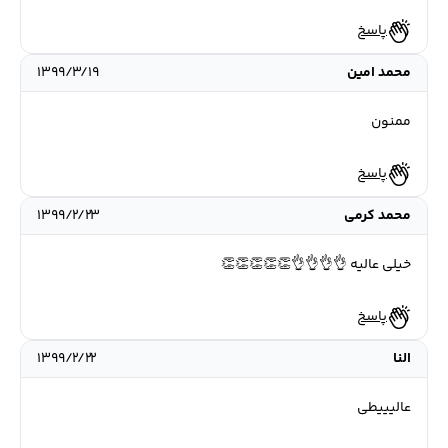
پاسخ
محمد امین
۱۳۹۹/۳/۱۹
ممنون
پاسخ
محمد کرمی
۱۳۹۹/۲/۲۳
خیلی عالیه 👌👌👌👌👏👏👏👏👏
پاسخ
النا
۱۳۹۹/۲/۲۲
عالیییطی