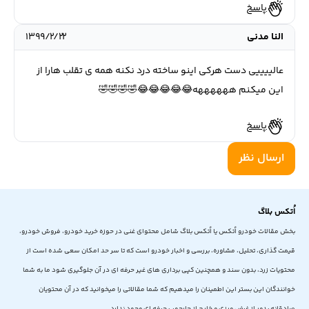
پاسخ
النا مدنی
۱۳۹۹/۲/۲۲
عالییییی دست هرکی اینو ساخته درد نکنه همه ی تقلب هارا از
این میکنم ههههههه😂😂😂😂😂🤣🤣🤣🤣
پاسخ
ارسال نظر
اُتکس بلاگ
بخش مقالات خودرو اُتکس یا اُتکس بلاگ شامل محتوای غنی در حوزه خرید خودرو، فروش خودرو،
قیمت گذاری، تحلیل، مشاوره، بررسی و اخبار خودرو است که تا سر حد امکان سعی شده است از
محتویات زرد، بدون سند و همچنین کپی برداری های غیر حرفه ای در آن جلوگیری شود ما به شما
خوانندگان این بستر این اطمینان را میدهیم که شما مقالاتی را میخوانید که در آن محتویان
صادقانه بدور از غرض ورزی و خارج از چارچوب حرفه ای وجود ندارد.