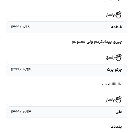
پاسخ
فاطمه
۱۳۹۹/۱۱/۱۸
چیزی پیدانکردم ولی ممنونم
پاسخ
چرتو پرت
۱۳۹۹/۱۰/۱۴
عاللللللللببب
پاسخ
علی
۱۳۹۹/۱۰/۱۳
بدددد