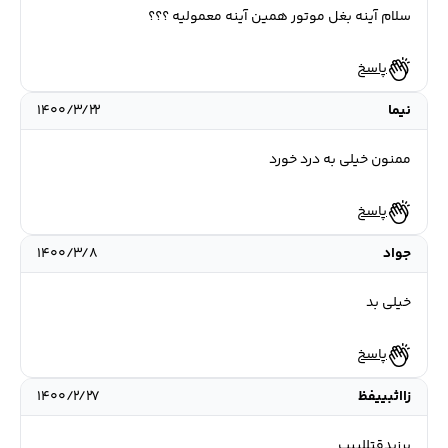
سلام آینه بغل موتور همین آینه معمولیه ؟؟؟
پاسخ
نیما
۱۴۰۰/۳/۲۲
ممنون خیلی به درد خورد
پاسخ
جواد
۱۴۰۰/۳/۸
خیلی بد
پاسخ
زااثبییفظ
۱۴۰۰/۲/۲۷
برزبدقتِللببب