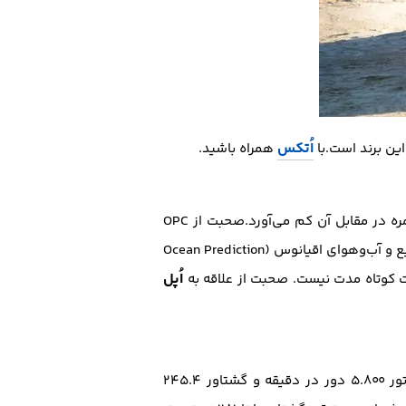
اُتکس
همراه باشید.
سریع‌تر و جان‌سخت‌تر از خودروی چابک فورد یعنی فیستای ST است اما عملاً در رانندگی‌های روزمره در مقابل آن کم می‌آورد.صحبت از OPC
است که علاقمندان خاص خود را دارد. بحث ما راجع به علاقه به ردیابی طوفان‌های دریایی توسط مرکز پیش‌بینی وقایع و آب‌وهوای اقیانوس (Ocean Prediction
اُپل
دارای یک پیشرانه‌ی چهار سیلندر ۱.۶ لیتری توربوشارژ است که ۲۰۷ اسب‌بخار توان را در دور موتور ۵.۸۰۰ دور در دقیقه و گشتاور ۲۴۵.۴