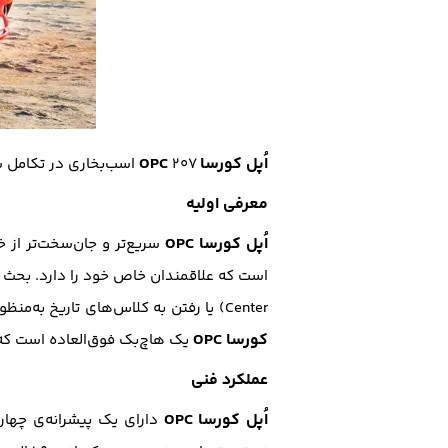
اُپل کورسا OPC
۲۰۷ اسب‌بخاری در تکامل سری کورسا به‌نحوی عالی، خودرویی هیجان‌انگیز برای جوانان علاقمند به این برند است.با
معرفی اولیه
اُپل کورسا OPC
Center) یا رفتن به کلاس‌های تاریخ به‌منظور یادگیری اداره‌ی امور سیاسی (Office of Policy Coordination) به‌صورت کوتاه مدت نیست. صحبت از علاقه به
کورسا OPC
یک هاچ‌بک فوق‌العاده است که
عملکرد فنی
اُپل کورسا OPC