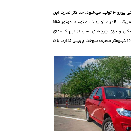
با همان موتور تیبا عرضه می‌شود، یعنی یک موتور ۱.۵ لیتری با چهار سیلندر و ۸ سوپاپ که با استاندارد آلایندگی یورو ۴ تولید می‌شود. حداکثر قدرت این
موتور 87 اسب‌بخار در دور موتور ۵۳۰۰ rpm‌ است و گشتاوری معادل 128 نیوتون متر در دور موتور ۳۶۰۰rpm تولید می‌کند. قدرت تولید شده توسط موتور M15
کی و برای چرخ‌های عقب از نوع کاسه‌ای
با سوزاندن ۷ لیتر بنزین در ۱۰۰ کیلومتر مصرف سوخت پایینی ندارد. باک